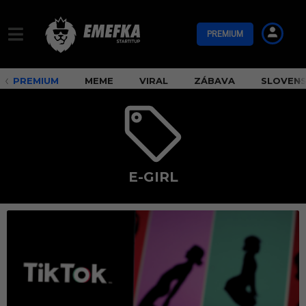
PREMIUM
PREMIUM
MEME
VIRAL
ZÁBAVA
SLOVEN
E-GIRL
e
-
g
i
r