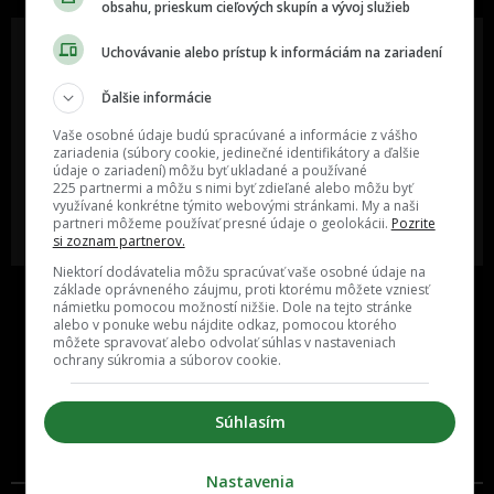
obsahu, prieskum cieľových skupín a vývoj služieb
Uchovávanie alebo prístup k informáciám na zariadení
Ďalšie informácie
Oslov reklamou viac ako milión
Vieš o niečom zaujímavom alebo
ľudí v rôznych vekových
poznáš niekoho, o kom by sme
Vaše osobné údaje budú spracúvané a informácie z vášho
kategóriách a na rôznych
mali určite napísať?
sociálnych sieťach a nakopni svoj
zariadenia (súbory cookie, jedinečné identifikátory a ďalšie
biznis alebo produkt.
údaje o zariadení) môžu byť ukladané a používané
225 partnermi a môžu s nimi byť zdieľané alebo môžu byť
využívané konkrétne týmito webovými stránkami. My a naši
MÁM ZÁUJEM O
POŠLI NÁM TIP NA ČLÁNOK
partneri môžeme používať presné údaje o geolokácii.
Pozrite
SPOLUPRÁCU
si zoznam partnerov.
Niektorí dodávatelia môžu spracúvať vaše osobné údaje na
základe oprávneného záujmu, proti ktorému môžete vzniesť
námietku pomocou možností nižšie. Dole na tejto stránke
alebo v ponuke webu nájdite odkaz, pomocou ktorého
môžete spravovať alebo odvolať súhlas v nastaveniach
ochrany súkromia a súborov cookie.
Súhlasím
Inzercia
Cenník
Nastavenia