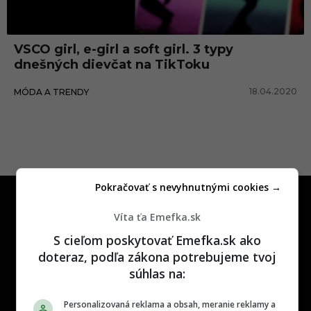
l
VSCO girl, e-girl a soft girl. 3 typy
dnešných dievčat na TikToku
18.04.2020
MÓDA A TRENDY
Pokračovať s nevyhnutnými cookies →
Víta ťa Emefka.sk
S cieľom poskytovať Emefka.sk ako
doteraz, podľa zákona potrebujeme tvoj
One time najzábavnejšie miesto na
súhlas na:
slovenskom internete, next time
najzabávnejšie miesto na svete
Personalizovaná reklama a obsah, meranie reklamy a