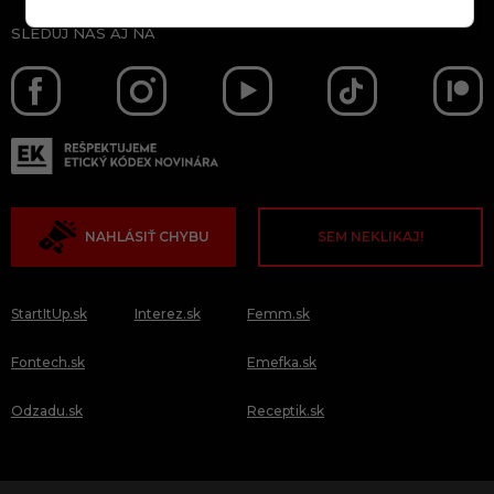
SLEDUJ NÁS AJ NA
NAHLÁSIŤ CHYBU
SEM NEKLIKAJ!
StartItUp.sk
Interez.sk
Femm.sk
Fontech.sk
Emefka.sk
Odzadu.sk
Receptik.sk