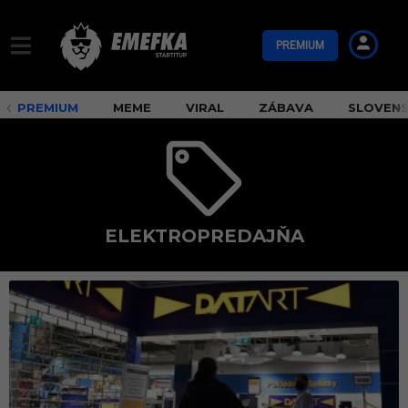
PREMIUM
PREMIUM
MEME
VIRAL
ZÁBAVA
SLOVEN
ELEKTROPREDAJŇA
e
l
e
k
t