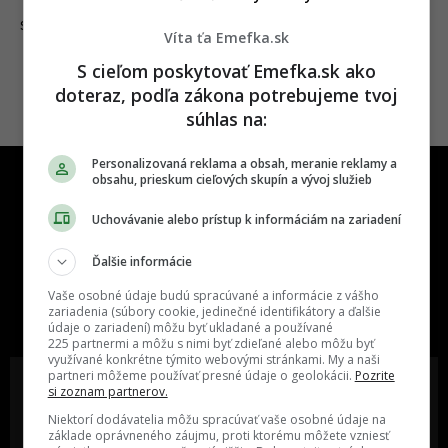
18.03.2022
SLOVENSKO
Víta ťa Emefka.sk
S cieľom poskytovať Emefka.sk ako
doteraz, podľa zákona potrebujeme tvoj
súhlas na:
Personalizovaná reklama a obsah, meranie reklamy a
obsahu, prieskum cieľových skupín a vývoj služieb
Uchovávanie alebo prístup k informáciám na zariadení
Ďalšie informácie
One time najzábavnejšie miesto na
Vaše osobné údaje budú spracúvané a informácie z vášho
slovenskom internete, next time
zariadenia (súbory cookie, jedinečné identifikátory a ďalšie
najzabávnejšie miesto na svete
údaje o zariadení) môžu byť ukladané a používané
225 partnermi a môžu s nimi byť zdieľané alebo môžu byť
využívané konkrétne týmito webovými stránkami. My a naši
partneri môžeme používať presné údaje o geolokácii.
Pozrite
si zoznam partnerov.
Niektorí dodávatelia môžu spracúvať vaše osobné údaje na
základe oprávneného záujmu, proti ktorému môžete vzniesť
Oslov reklamou viac ako milión
Vieš o niečom zaujímavom alebo
ľudí v rôznych vekových
poznáš niekoho, o kom by sme