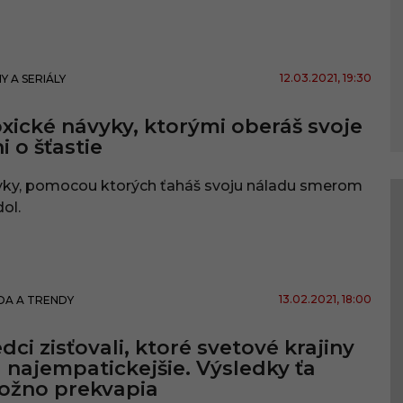
12.03.2021
, 19:30
MY A SERIÁLY
xické návyky, ktorými oberáš svoje
i o šťastie
yky, pomocou ktorých ťaháš svoju náladu smerom
ol.
13.02.2021
, 18:00
A A TRENDY
dci zisťovali, ktoré svetové krajiny
 najempatickejšie. Výsledky ťa
ožno prekvapia