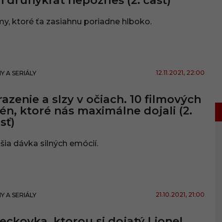
h druhýkrát nepozrieš (2. časť)
my, ktoré ťa zasiahnu poriadne hlboko.
12.11.2021
, 22:00
MY A SERIÁLY
azenie a slzy v očiach. 10 filmových
én, ktoré nás maximálne dojali (2.
sť)
šia dávka silných emócií.
21.10.2021
, 21:00
MY A SERIÁLY
eckovka, ktorou si dojatý Lionel