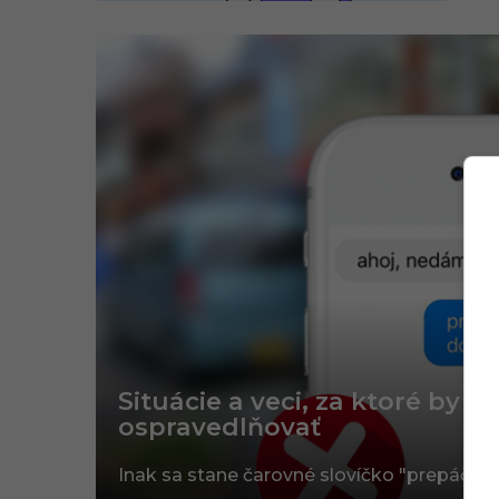
Situácie a veci, za ktoré by 
ospravedlňovať
Inak sa stane čarovné slovíčko "prepáč" t