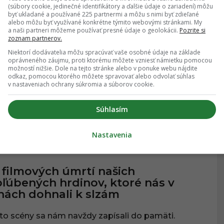
(súbory cookie, jedinečné identifikátory a ďalšie údaje o zariadení) môžu
05.04.2021
, 18:30
byť ukladané a používané 225 partnermi a môžu s nimi byť zdieľané
alebo môžu byť využívané konkrétne týmito webovými stránkami. My
a naši partneri môžeme používať presné údaje o geolokácii.
Pozrite si
zoznam partnerov.
žeš sa začať správať agresívne pri
Niektorí dodávatelia môžu spracúvať vaše osobné údaje na základe
hľade na roztomilé zvieratká?
oprávneného záujmu, proti ktorému môžete vzniesť námietku pomocou
možností nižšie. Dole na tejto stránke alebo v ponuke webu nájdite
dľa vedcov áno
odkaz, pomocou ktorého môžete spravovať alebo odvolať súhlas
v nastaveniach ochrany súkromia a súborov cookie.
nám sa s takzvanou roztomilou agresivitou.
Súhlasím
Nastavenia
15.03.2021
, 20:20
TY A ZAUJÍMAVOSTI
 filmových úmrtí našich
ľúbených hrdinov, ktoré nás v
nách dohnali k slzám
to scény sa nám navždy zapísali do pamäti.