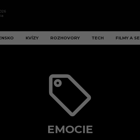
2026
ia
ENSKO
KVÍZY
ROZHOVORY
TECH
FILMY A SE
EMOCIE