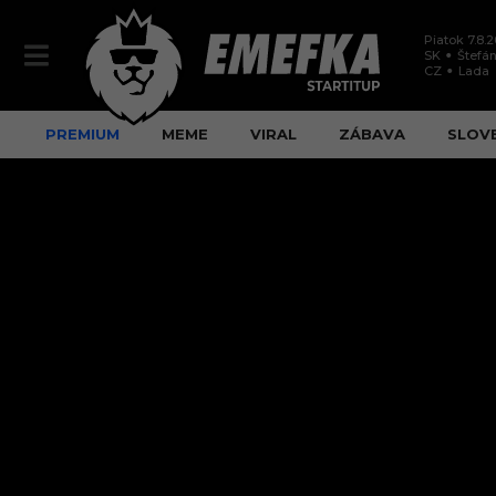
Piatok 7.8.
SK
Štefán
CZ
Lada
PREMIUM
MEME
VIRAL
ZÁBAVA
SLOV