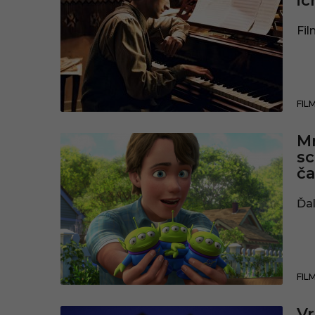
ic
Fil
FIL
Mr
sc
ča
Ďal
FIL
Vr