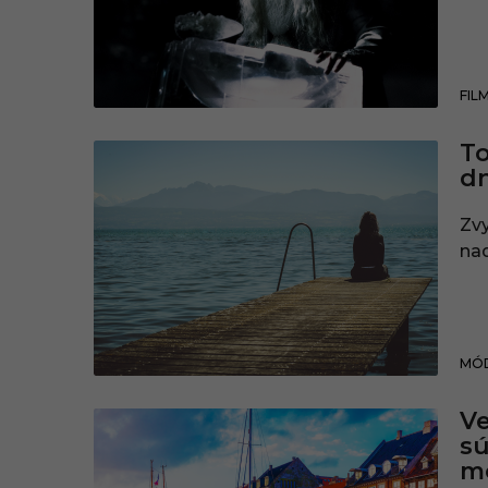
FIL
To
dn
Zv
nad
MÓD
Ve
sú
m