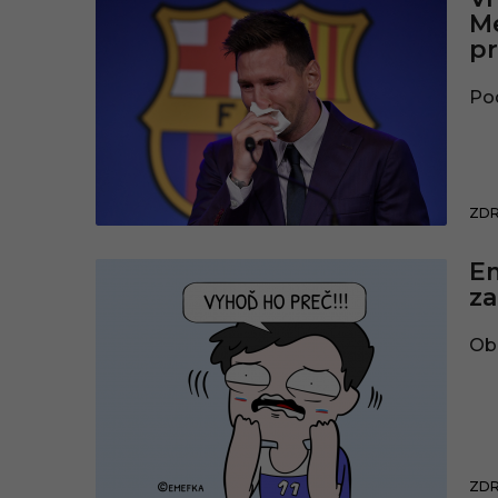
Me
pr
Pod
ZDR
Em
za
Obr
ZDR