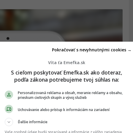
Pokračovať s nevyhnutnými cookies →
Víta ťa Emefka.sk
S cieľom poskytovať Emefka.sk ako doteraz,
podľa zákona potrebujeme tvoj súhlas na:
Personalizovaná reklama a obsah, meranie reklamy a obsahu,
prieskum cieľových skupín a vývoj služieb
sme sa nikdy nemali
Uchovávanie alebo prístup k informáciám na zariadení
Ďalšie informácie
otálne neúčinným.
Vaše osobné údaje budú spracúvané a informácie z vášho zariadenia