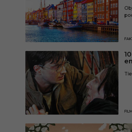
Oby
po
FAK
10
em
Tie
FIL