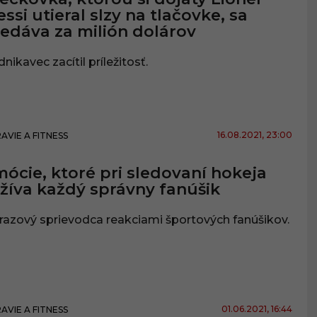
ssi utieral slzy na tlačovke, sa
edáva za milión dolárov
nikavec zacítil príležitosť.
16.08.2021
, 23:00
AVIE A FITNESS
ócie, ktoré pri sledovaní hokeja
žíva každý správny fanúšik
azový sprievodca reakciami športových fanúšikov.
01.06.2021
, 16:44
AVIE A FITNESS