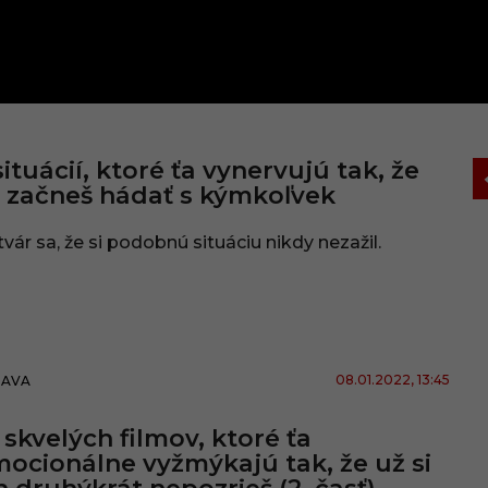
situácií, ktoré ťa vynervujú tak, že
 začneš hádať s kýmkoľvek
vár sa, že si podobnú situáciu nikdy nezažil.
08.01.2022
, 13:45
BAVA
 skvelých filmov, ktoré ťa
ocionálne vyžmýkajú tak, že už si