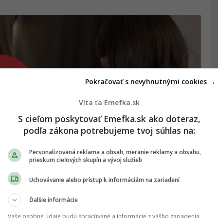
Pokračovať s nevyhnutnými cookies →
Víta ťa Emefka.sk
S cieľom poskytovať Emefka.sk ako doteraz,
podľa zákona potrebujeme tvoj súhlas na:
Personalizovaná reklama a obsah, meranie reklamy a obsahu,
prieskum cieľových skupín a vývoj služieb
Uchovávanie alebo prístup k informáciám na zariadení
ými by si sa mal rozlúčiť
Ďalšie informácie
Vaše osobné údaje budú spracúvané a informácie z vášho zariadenia