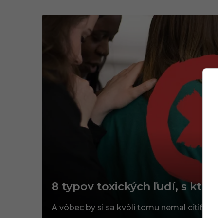
8 typov toxických ľudí, s ktor
A vôbec by si sa kvôli tomu nemal cítiť zle.