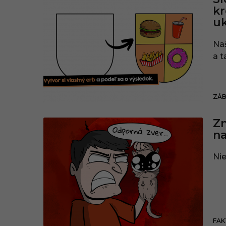
kr
uk
Naš
a t
ZÁ
Zn
na
Nie
FAK