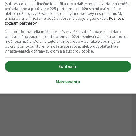
(súbory cookie, jedinečné identifikátory a ďalšie údaje o zariadení) môžu
07.11.2019
, 17:37
byť ukladané a používané 225 partnermi a môžu s nimi byť zdieľané
alebo môžu byť využívané konkrétne týmito webovými stránkami. My
a naši partneri môžeme používať presné údaje o geolokácii.
Pozrite si
zoznam partnerov.
Niektorí dodávatelia môžu spracúvať vaše osobné údaje na základe
oprávneného záujmu, proti ktorému môžete vzniesť námietku pomocou
možností nižšie. Dole na tejto stránke alebo v ponuke webu nájdite
odkaz, pomocou ktorého môžete spravovať alebo odvolať súhlas
v nastaveniach ochrany súkromia a súborov cookie.
Súhlasím
Nastavenia