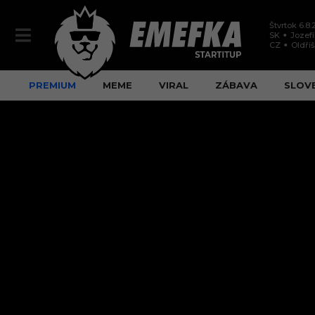
Štvrtok 6.8
SK
Jozef
CZ
Oldři
PREMIUM
MEME
VIRAL
ZÁBAVA
SLOV