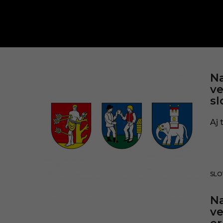
e
Na
ve
r
sl
b
Aj 
SLO
Na
ve