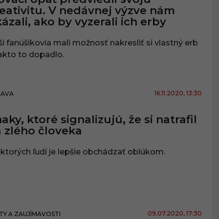
eativitu. V nedávnej výzve nám
ázali, ako by vyzerali ich erby
i fanúšikovia mali možnosť nakresliť si vlastný erb
akto to dopadlo.
16.11.2020
, 13:30
BAVA
aky, ktoré signalizujú, že si natrafil
 zlého človeka
ktorých ľudí je lepšie obchádzať oblúkom.
09.07.2020
, 17:30
TY A ZAUJÍMAVOSTI