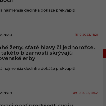
rboch
tá najmenšia dedinka dokáže prekvapiť!
15.10.2023
, 16:21
VENSKO
hé ženy, sťaté hlavy či jednorožce.
 takéto bizarnosti skrývajú
ovenské erby
tá najmenšia dedinka dokáže prekvapiť!
09.10.2022
, 15:42
VENSKO
ováci opäť predviedli svoju