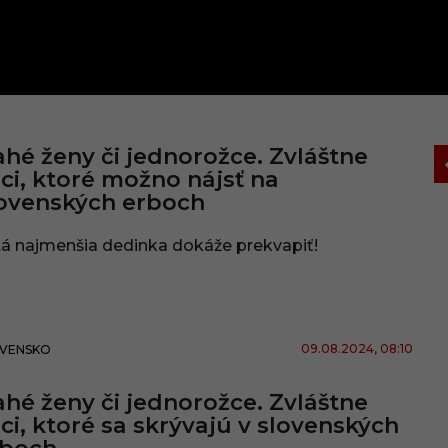
hé ženy či jednorožce. Zvláštne
ci, ktoré možno nájsť na
ovenských erboch
tá najmenšia dedinka dokáže prekvapiť!
09.08.2024
, 08:10
VENSKO
hé ženy či jednorožce. Zvláštne
ci, ktoré sa skrývajú v slovenských