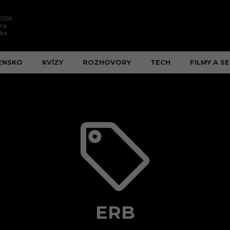
.2026
ína
ška
ENSKO
KVÍZY
ROZHOVORY
TECH
FILMY A SE
ERB