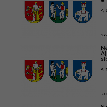
e
Aj 
SLO
Na
Aj
sl
Aj 
SLO
Sl