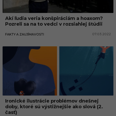
m
i
Akí ľudia veria konšpiráciám a hoaxom?
z
Pozreli sa na to vedci v rozsiahlej štúdii
m
07.03.2022
FAKTY A ZAUJÍMAVOSTI
u
s
Ironické ilustrácie problémov dnešnej
doby, ktoré sú výstižnejšie ako slová (2.
časť)