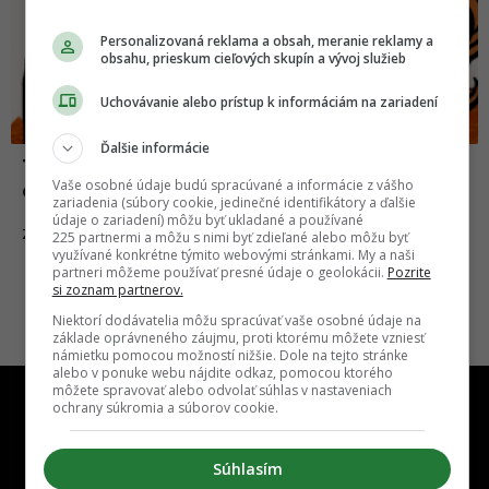
Personalizovaná reklama a obsah, meranie reklamy a
obsahu, prieskum cieľových skupín a vývoj služieb
Uchovávanie alebo prístup k informáciám na zariadení
Ďalšie informácie
Tričká s nápismi, ktoré nikto nechce
Vaše osobné údaje budú spracúvané a informácie z vášho
dostať ako darček
zariadenia (súbory cookie, jedinečné identifikátory a ďalšie
údaje o zariadení) môžu byť ukladané a používané
07.02.2020
ZÁBAVA
225 partnermi a môžu s nimi byť zdieľané alebo môžu byť
využívané konkrétne týmito webovými stránkami. My a naši
partneri môžeme používať presné údaje o geolokácii.
Pozrite
si zoznam partnerov.
Niektorí dodávatelia môžu spracúvať vaše osobné údaje na
základe oprávneného záujmu, proti ktorému môžete vzniesť
námietku pomocou možností nižšie. Dole na tejto stránke
alebo v ponuke webu nájdite odkaz, pomocou ktorého
môžete spravovať alebo odvolať súhlas v nastaveniach
ochrany súkromia a súborov cookie.
Súhlasím