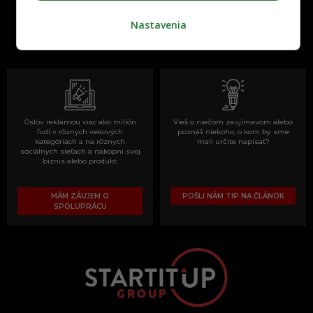
One time najzábavnejšie miesto na
Nastavenia
slovenskom internete, next time
najzabávnejšie miesto na svete
Oslov reklamou viac ako milión
Vieš o niečom zaujímavom alebo
ľudí v rôznych vekových
poznáš niekoho, o kom by sme
kategóriách a na rôznych
mali určite napísať?
sociálnych sieťach a nakopni svoj
biznis alebo produkt.
MÁM ZÁUJEM O
POŠLI NÁM TIP NA ČLÁNOK
SPOLUPRÁCU