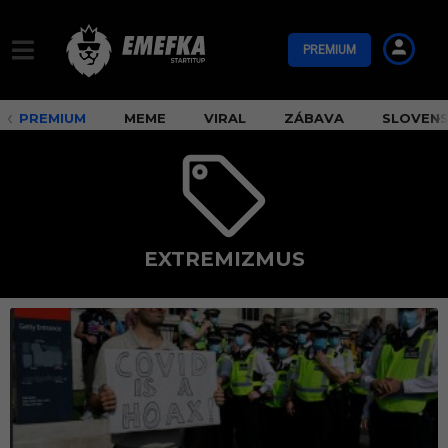
PREMIUM
PREMIUM
MEME
VIRAL
ZÁBAVA
SLOVEN
EXTREMIZMUS
e
x
t
r
e