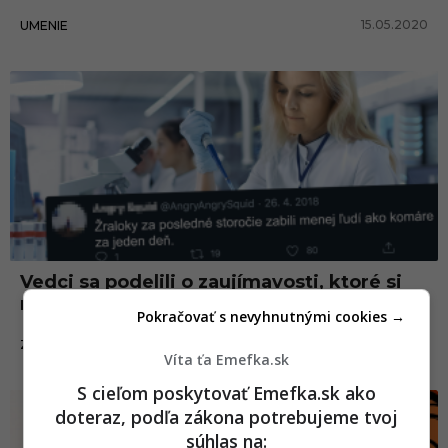
15.05.2020
UMENIE
Vedci sa podelili o zaujímavosti, ktoré si
nevedel a určite ťa prekvapia
Pokračovať s nevyhnutnými cookies →
24.04.2020
ZÁBAVA
Víta ťa Emefka.sk
S cieľom poskytovať Emefka.sk ako
doteraz, podľa zákona potrebujeme tvoj
súhlas na: