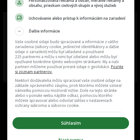
Personalizovaná reklama a obsah, meranie reklamy a
obsahu, prieskum cieľových skupín a vývoj služieb
Uchovávanie alebo prístup k informáciám na zariadení
Ďalšie informácie
Oslov reklamou viac ako milión
Vieš o niečom zaujímavom alebo
ľudí v rôznych vekových
poznáš niekoho, o kom by sme
Vaše osobné údaje budú spracúvané a informácie z vášho
kategóriách a na rôznych
mali určite napísať?
zariadenia (súbory cookie, jedinečné identifikátory a ďalšie
sociálnych sieťach a nakopni svoj
údaje o zariadení) môžu byť ukladané a používané
biznis alebo produkt.
225 partnermi a môžu s nimi byť zdieľané alebo môžu byť
využívané konkrétne týmito webovými stránkami. My a naši
partneri môžeme používať presné údaje o geolokácii.
Pozrite
MÁM ZÁUJEM O
POŠLI NÁM TIP NA ČLÁNOK
si zoznam partnerov.
SPOLUPRÁCU
Niektorí dodávatelia môžu spracúvať vaše osobné údaje na
základe oprávneného záujmu, proti ktorému môžete vzniesť
námietku pomocou možností nižšie. Dole na tejto stránke
alebo v ponuke webu nájdite odkaz, pomocou ktorého
môžete spravovať alebo odvolať súhlas v nastaveniach
ochrany súkromia a súborov cookie.
Súhlasím
Inzercia
Cenník
Nastavenia