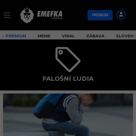
PREMIUM
PREMIUM
MEME
VIRAL
ZÁBAVA
SLOVEN
FALOŠNÍ ĽUDIA
f
a
l
o
š