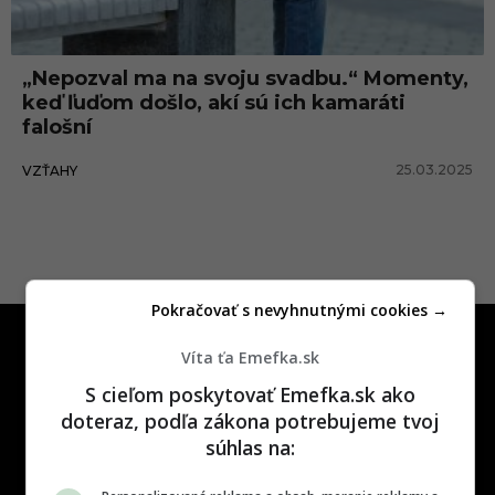
n
í
„Nepozval ma na svoju svadbu.“ Momenty,
ľ
keď ľuďom došlo, akí sú ich kamaráti
u
falošní
d
25.03.2025
VZŤAHY
i
a
Pokračovať s nevyhnutnými cookies →
Víta ťa Emefka.sk
S cieľom poskytovať Emefka.sk ako
doteraz, podľa zákona potrebujeme tvoj
súhlas na:
One time najzábavnejšie miesto na
slovenskom internete, next time
najzabávnejšie miesto na svete