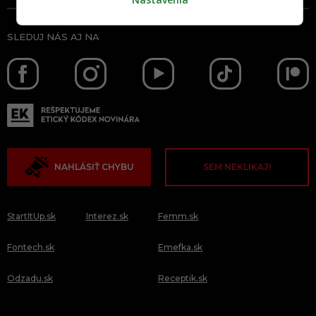
SLEDUJ NÁS AJ NA
NAHLÁSIŤ CHYBU
SEM NEKLIKAJ!
StartItUp.sk
Interez.sk
Femm.sk
Fontech.sk
Emefka.sk
Odzadu.sk
Receptik.sk