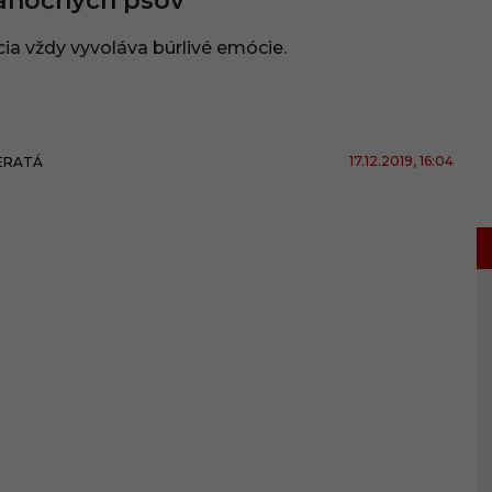
anočných psov
ia vždy vyvoláva búrlivé emócie.
17.12.2019
, 16:04
ERATÁ