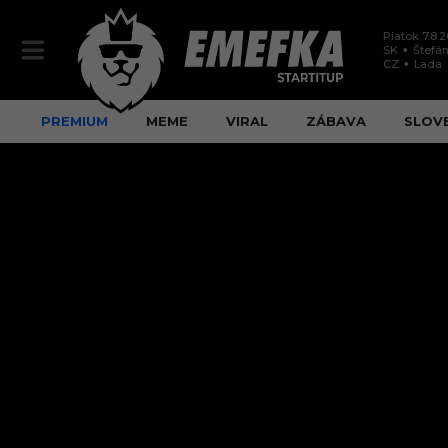
Piatok 7.8.
SK
Štefán
CZ
Lada
PREMIUM
MEME
VIRAL
ZÁBAVA
SLOV