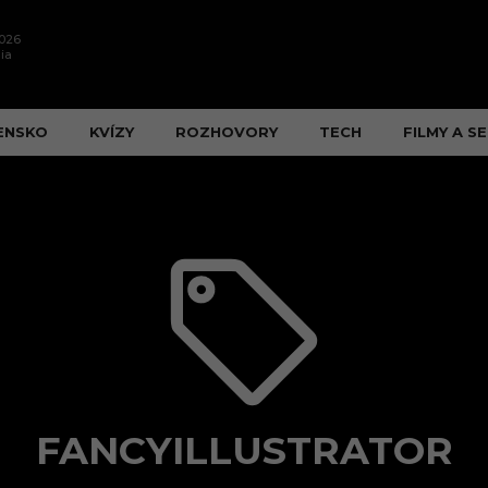
2026
ia
ENSKO
KVÍZY
ROZHOVORY
TECH
FILMY A SE
FANCYILLUSTRATOR