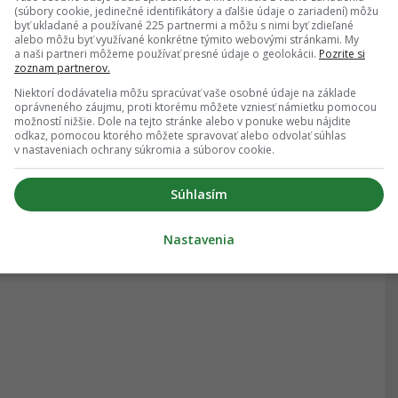
(súbory cookie, jedinečné identifikátory a ďalšie údaje o zariadení) môžu
byť ukladané a používané 225 partnermi a môžu s nimi byť zdieľané
alebo môžu byť využívané konkrétne týmito webovými stránkami. My
a naši partneri môžeme používať presné údaje o geolokácii.
Pozrite si
zoznam partnerov.
Niektorí dodávatelia môžu spracúvať vaše osobné údaje na základe
oprávneného záujmu, proti ktorému môžete vzniesť námietku pomocou
možností nižšie. Dole na tejto stránke alebo v ponuke webu nájdite
odkaz, pomocou ktorého môžete spravovať alebo odvolať súhlas
v nastaveniach ochrany súkromia a súborov cookie.
Súhlasím
Nastavenia