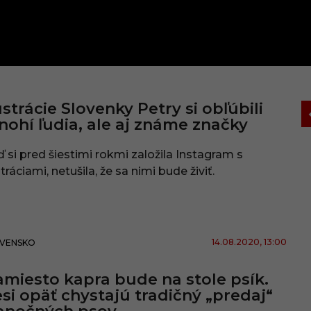
ustrácie Slovenky Petry si obľúbili
ohí ľudia, ale aj známe značky
 si pred šiestimi rokmi založila Instagram s
stráciami, netušila, že sa nimi bude živiť.
14.08.2020
, 13:00
VENSKO
miesto kapra bude na stole psík.
si opäť chystajú tradičný „predaj“