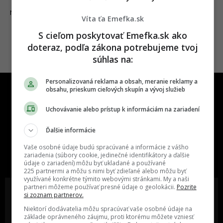
26.11.2019
NEWS
Víta ťa Emefka.sk
S cieľom poskytovať Emefka.sk ako
doteraz, podľa zákona potrebujeme tvoj
súhlas na:
Personalizovaná reklama a obsah, meranie reklamy a
obsahu, prieskum cieľových skupín a vývoj služieb
Uchovávanie alebo prístup k informáciám na zariadení
Ďalšie informácie
One time najzábavnejšie miesto na
Vaše osobné údaje budú spracúvané a informácie z vášho
slovenskom internete, next time
zariadenia (súbory cookie, jedinečné identifikátory a ďalšie
najzabávnejšie miesto na svete
údaje o zariadení) môžu byť ukladané a používané
225 partnermi a môžu s nimi byť zdieľané alebo môžu byť
využívané konkrétne týmito webovými stránkami. My a naši
partneri môžeme používať presné údaje o geolokácii.
Pozrite
si zoznam partnerov.
Niektorí dodávatelia môžu spracúvať vaše osobné údaje na
základe oprávneného záujmu, proti ktorému môžete vzniesť
Oslov reklamou viac ako milión
Vieš o niečom zaujímavom alebo
ľudí v rôznych vekových
poznáš niekoho, o kom by sme