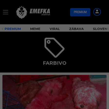
PREMIUM
PREMIUM
MEME
VIRAL
ZÁBAVA
SLOVEN
FARBIVO
f
a
r
b
i