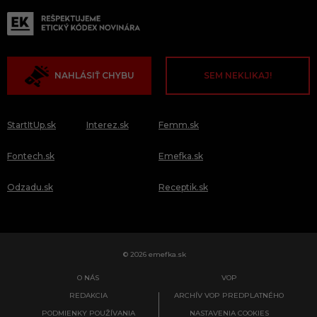
NAHLÁSIŤ CHYBU
SEM NEKLIKAJ!
StartItUp.sk
Interez.sk
Femm.sk
Fontech.sk
Emefka.sk
Odzadu.sk
Receptik.sk
© 2026 emefka.sk
O NÁS
VOP
REDAKCIA
ARCHÍV VOP PREDPLATNÉHO
PODMIENKY POUŽÍVANIA
NASTAVENIA COOKIES