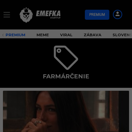
PREMIUM
PREMIUM
MEME
VIRAL
ZÁBAVA
SLOVEN
FARMÁRČENIE
f
a
r
m
á