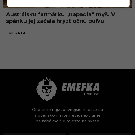
Austrálsku farmárku „napadla“ myš. V
spánku jej začala hrýzť očnú buľvu
09.07.2021
ZVIERATÁ
One time najzábavnejšie miesto na
slovenskom internete, next time
najzabávnejšie miesto na svete