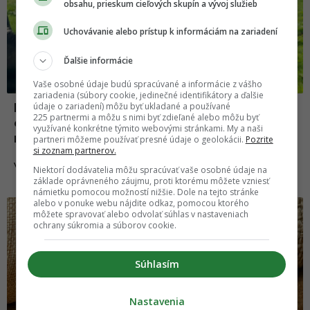
obsahu, prieskum cieľových skupín a vývoj služieb
Uchovávanie alebo prístup k informáciám na zariadení
Ďalšie informácie
Vaše osobné údaje budú spracúvané a informácie z vášho
zariadenia (súbory cookie, jedinečné identifikátory a ďalšie
Farmár požiadal priateľku o ruku
údaje o zariadení) môžu byť ukladané a používané
225 partnermi a môžu s nimi byť zdieľané alebo môžu byť
originálne. Otázku „Vezmeš si ma?“
využívané konkrétne týmito webovými stránkami. My a naši
nasprejoval na dve kravy
partneri môžeme používať presné údaje o geolokácii.
Pozrite
si zoznam partnerov.
09.08.2021
VZŤAHY
Niektorí dodávatelia môžu spracúvať vaše osobné údaje na
základe oprávneného záujmu, proti ktorému môžete vzniesť
námietku pomocou možností nižšie. Dole na tejto stránke
alebo v ponuke webu nájdite odkaz, pomocou ktorého
Zvieratá
môžete spravovať alebo odvolať súhlas v nastaveniach
ochrany súkromia a súborov cookie.
Súhlasím
Nastavenia