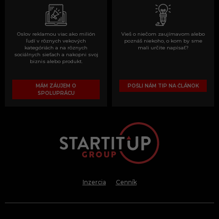
Oslov reklamou viac ako milión
Vieš o niečom zaujímavom alebo
ľudí v rôznych vekových
poznáš niekoho, o kom by sme
kategóriách a na rôznych
mali určite napísať?
sociálnych sieťach a nakopni svoj
biznis alebo produkt.
MÁM ZÁUJEM O
POŠLI NÁM TIP NA ČLÁNOK
SPOLUPRÁCU
Inzercia
Cenník