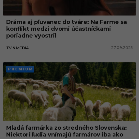
r
č
Dráma aj pľuvanec do tváre: Na Farme sa
e
konflikt medzi dvomi účastníčkami
n
poriadne vyostril
i
27.09.2025
TV & MEDIA
e
Mladá farmárka zo stredného Slovenska:
Niektorí ľudia vnímajú farmárov iba ako