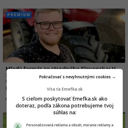
Mladý farmár zo stredného Slovenska: V
zime vstávame každý deň o pol štvrtej.
Pokračovať s nevyhnutnými cookies →
Štát na dotácie veľakrát nemá peniaze
(ROZHOVOR)
Víta ťa Emefka.sk
S cieľom poskytovať Emefka.sk ako
07.09.2024
ROZHOVORY
doteraz, podľa zákona potrebujeme tvoj
súhlas na:
Personalizovaná reklama a obsah, meranie reklamy a