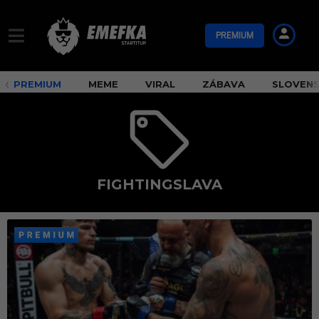
PREMIUM
PREMIUM
MEME
VIRAL
ZÁBAVA
SLOVEN
FIGHTINGSLAVA
F
i
g
h
t