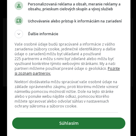
slovenskom internete, next time
Personalizovaná reklama a obsah, meranie reklamy a
najzabávnejšie miesto na svete
obsahu, prieskum cieľových skupín a vývoj služieb
Uchovávanie alebo prístup k informáciám na zariadení
Ďalšie informácie
Oslov reklamou viac ako milión
Vieš o niečom zaujímavom alebo
Vaše osobné údaje budú spracúvané a informácie z vášho
ľudí v rôznych vekových
poznáš niekoho, o kom by sme
zariadenia (súbory cookie, jedinečné identifikátory a ďalšie
kategóriách a na rôznych
mali určite napísať?
údaje o zariadení) môžu byť ukladané a používané
sociálnych sieťach a nakopni svoj
225 partnermi a môžu s nimi byť zdieľané alebo môžu byť
biznis alebo produkt.
využívané konkrétne týmito webovými stránkami. My a naši
partneri môžeme používať presné údaje o geolokácii.
Pozrite
si zoznam partnerov.
MÁM ZÁUJEM O
POŠLI NÁM TIP NA ČLÁNOK
SPOLUPRÁCU
Niektorí dodávatelia môžu spracúvať vaše osobné údaje na
základe oprávneného záujmu, proti ktorému môžete vzniesť
námietku pomocou možností nižšie. Dole na tejto stránke
alebo v ponuke webu nájdite odkaz, pomocou ktorého
môžete spravovať alebo odvolať súhlas v nastaveniach
ochrany súkromia a súborov cookie.
Súhlasím
Inzercia
Cenník