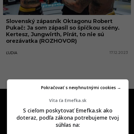
i
n
Slovenský zápasník Oktagonu Robert
g
Pukač: Ja som zápasil so špičkou scény.
s
Kertesz, Jungwirth, Pirát, to nie sú
orezávatka (ROZHOVOR)
l
a
17.12.2023
ĽUDIA
v
a
Pokračovať s nevyhnutnými cookies →
Víta ťa Emefka.sk
S cieľom poskytovať Emefka.sk ako
doteraz, podľa zákona potrebujeme tvoj
súhlas na:
One time najzábavnejšie miesto na