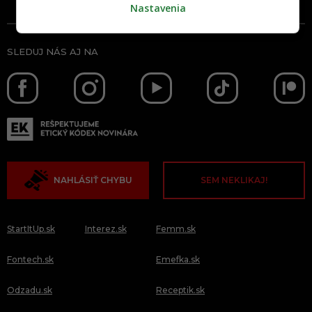
Nastavenia
SLEDUJ NÁS AJ NA
NAHLÁSIŤ CHYBU
SEM NEKLIKAJ!
StartItUp.sk
Interez.sk
Femm.sk
Fontech.sk
Emefka.sk
Odzadu.sk
Receptik.sk