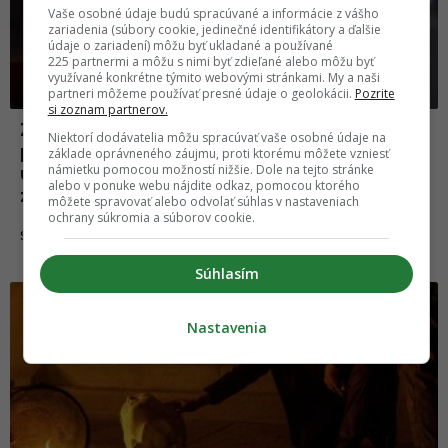
Vaše osobné údaje budú spracúvané a informácie z vášho
zariadenia (súbory cookie, jedinečné identifikátory a ďalšie
údaje o zariadení) môžu byť ukladané a používané
225 partnermi a môžu s nimi byť zdieľané alebo môžu byť
využívané konkrétne týmito webovými stránkami. My a naši
partneri môžeme používať presné údaje o geolokácii.
Pozrite
si zoznam partnerov.
Zodrali ťa poplatky za streamovacie
Niektorí dodávatelia môžu spracúvať vaše osobné údaje na
platformy už z kože? Na Slovensku máme
základe oprávneného záujmu, proti ktorému môžete vzniesť
námietku pomocou možností nižšie. Dole na tejto stránke
unikát, ktorý ti dovolí sledovať kopu filmov
alebo v ponuke webu nájdite odkaz, pomocou ktorého
zadarmo
môžete spravovať alebo odvolať súhlas v nastaveniach
ochrany súkromia a súborov cookie.
24.07.2026
STREAM PLATFORMY
Súhlasím
Nastavenia