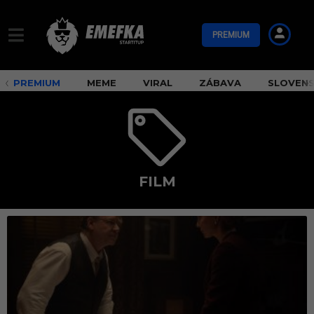
PREMIUM
PREMIUM
MEME
VIRAL
ZÁBAVA
SLOVEN
FILM
f
i
l
m