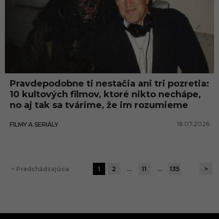
Pravdepodobne ti nestačia ani tri pozretia:
10 kultových filmov, ktoré nikto nechápe,
no aj tak sa tvárime, že im rozumieme
18.07.2026
FILMY A SERIÁLY
< Predchádzajúca
1
2
…
11
…
135
>