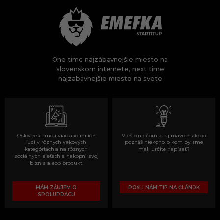
One time najzábavnejšie miesto na
slovenskom internete, next time
najzabávnejšie miesto na svete
Oslov reklamou viac ako milión
Vieš o niečom zaujímavom alebo
ľudí v rôznych vekových
poznáš niekoho, o kom by sme
kategóriách a na rôznych
mali určite napísať?
sociálnych sieťach a nakopni svoj
biznis alebo produkt.
MÁM ZÁUJEM O
POŠLI NÁM TIP NA ČLÁNOK
SPOLUPRÁCU