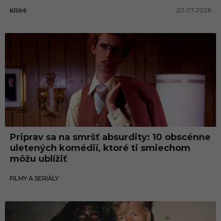
20.07.2026
KRIMI
Filmy a seriály
Priprav sa na smršť absurdity: 10 obscénne
uletených komédií, ktoré ti smiechom
môžu ublížiť
20.07.2026
FILMY A SERIÁLY