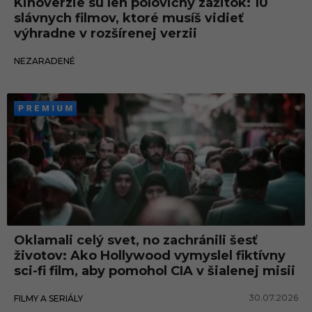
Kinoverzie sú len polovičný zážitok: 10
slávnych filmov, ktoré musíš vidieť
výhradne v rozšírenej verzii
02.08.2026
NEZARADENÉ
Oklamali celý svet, no zachránili šesť
životov: Ako Hollywood vymyslel fiktívny
sci-fi film, aby pomohol CIA v šialenej misii
30.07.2026
FILMY A SERIÁLY