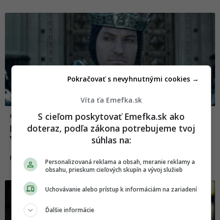
Pokračovať s nevyhnutnými cookies →
Víta ťa Emefka.sk
S cieľom poskytovať Emefka.sk ako
Chceli nahradiť Harryho Pottera a Pána
prsteňov: Filmy, ktoré mali odštartovať
doteraz, podľa zákona potrebujeme tvoj
veľkolepé série, no úplne pritom pohoreli
súhlas na:
28.07.2026
FILMY A SERIÁLY
Personalizovaná reklama a obsah, meranie reklamy a
obsahu, prieskum cieľových skupín a vývoj služieb
Uchovávanie alebo prístup k informáciám na zariadení
Ďalšie informácie