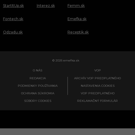
StartItUp.sk
Interez.sk
Femm.sk
Fontech.sk
Emefka.sk
Odzadu.sk
Receptik.sk
© 2026 emefka.sk
O NÁS
VOP
REDAKCIA
ARCHÍV VOP PREDPLATNÉHO
PODMIENKY POUŽÍVANIA
NASTAVENIA COOKIES
OCHRANA SÚKROMIA
VOP PREDPLATNÉHO
SÚBORY COOKIES
REKLAMAČNÝ FORMULÁR