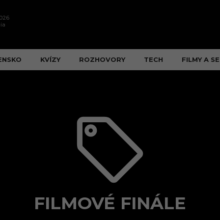
2026
ia
ENSKO
KVÍZY
ROZHOVORY
TECH
FILMY A SE
FILMOVÉ FINÁLE