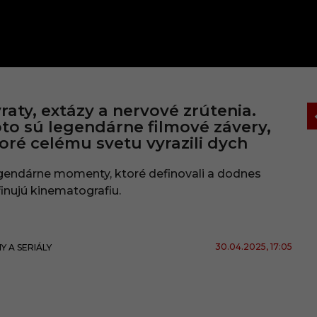
raty, extázy a nervové zrútenia.
to sú legendárne filmové závery,
oré celému svetu vyrazili dych
gendárne momenty, ktoré definovali a dodnes
inujú kinematografiu.
30.04.2025
, 17:05
MY A SERIÁLY