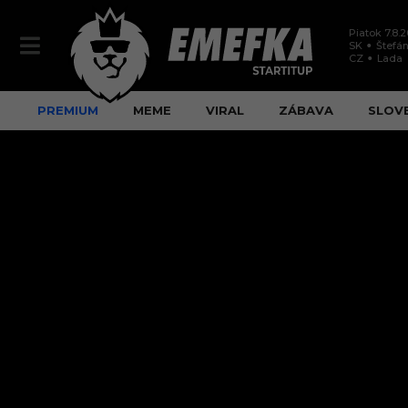
Piatok 7.8.
SK
Štefán
CZ
Lada
PREMIUM
MEME
VIRAL
ZÁBAVA
SLOV