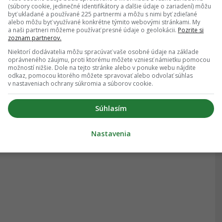
(súbory cookie, jedinečné identifikátory a ďalšie údaje o zariadení) môžu
byť ukladané a používané 225 partnermi a môžu s nimi byť zdieľané
alebo môžu byť využívané konkrétne týmito webovými stránkami. My
a naši partneri môžeme používať presné údaje o geolokácii.
Pozrite si
zoznam partnerov.
Niektorí dodávatelia môžu spracúvať vaše osobné údaje na základe
oprávneného záujmu, proti ktorému môžete vzniesť námietku pomocou
možností nižšie. Dole na tejto stránke alebo v ponuke webu nájdite
odkaz, pomocou ktorého môžete spravovať alebo odvolať súhlas
v nastaveniach ochrany súkromia a súborov cookie.
Súhlasím
Nastavenia