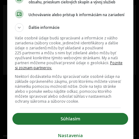
obsahu, prieskum cieľových skupín a vývoj služieb
Uchovávanie alebo prístup k informáciám na zariadení
Ďalšie informácie
Oslov reklamou viac ako milión
Vieš o niečom zaujímavom alebo
ľudí v rôznych vekových
poznáš niekoho, o kom by sme
Vaše osobné údaje budú spracúvané a informácie z vášho
kategóriách a na rôznych
mali určite napísať?
sociálnych sieťach a nakopni svoj
zariadenia (súbory cookie, jedinečné identifikátory a ďalšie
biznis alebo produkt.
údaje o zariadení) môžu byť ukladané a používané
225 partnermi a môžu s nimi byť zdieľané alebo môžu byť
využívané konkrétne týmito webovými stránkami. My a naši
MÁM ZÁUJEM O
POŠLI NÁM TIP NA ČLÁNOK
partneri môžeme používať presné údaje o geolokácii.
Pozrite
SPOLUPRÁCU
si zoznam partnerov.
Niektorí dodávatelia môžu spracúvať vaše osobné údaje na
základe oprávneného záujmu, proti ktorému môžete vzniesť
námietku pomocou možností nižšie. Dole na tejto stránke
alebo v ponuke webu nájdite odkaz, pomocou ktorého
môžete spravovať alebo odvolať súhlas v nastaveniach
ochrany súkromia a súborov cookie.
Súhlasím
Inzercia
Cenník
Nastavenia