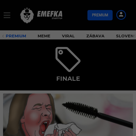
PREMIUM
PREMIUM
MEME
VIRAL
ZÁBAVA
SLOVEN
FINALE
f
i
n
a
l