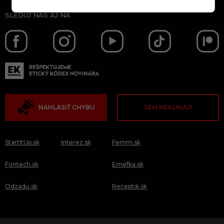
SLEDUJ NÁS AJ NA
NAHLÁSIŤ CHYBU
SEM NEKLIKAJ!
StartItUp.sk
Interez.sk
Femm.sk
Fontech.sk
Emefka.sk
Odzadu.sk
Receptik.sk