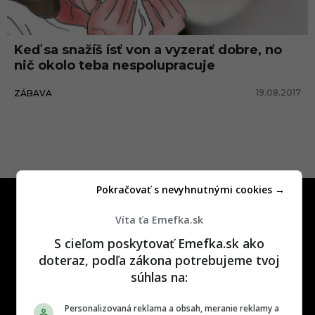
e
Keď sa snažíš ísť von a vyzerať dobre, no
nič okolo teba nespolupracuje
19.08.2017
ZÁBAVA
Pokračovať s nevyhnutnými cookies →
Víta ťa Emefka.sk
S cieľom poskytovať Emefka.sk ako
doteraz, podľa zákona potrebujeme tvoj
One time najzábavnejšie miesto na
súhlas na:
slovenskom internete, next time
najzabávnejšie miesto na svete
Personalizovaná reklama a obsah, meranie reklamy a