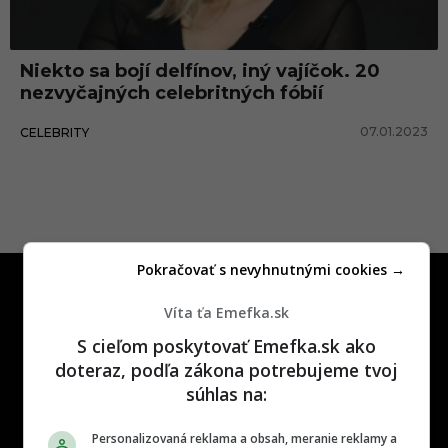
Niekto sa bojí delfínov, iný vajíčok. 20
nezvyčajných celebritných fóbií
07.01.2023
CELEBRITY
Pokračovať s nevyhnutnými cookies →
Víta ťa Emefka.sk
S cieľom poskytovať Emefka.sk ako
doteraz, podľa zákona potrebujeme tvoj
One time najzábavnejšie miesto na
súhlas na:
slovenskom internete, next time
najzabávnejšie miesto na svete
Personalizovaná reklama a obsah, meranie reklamy a