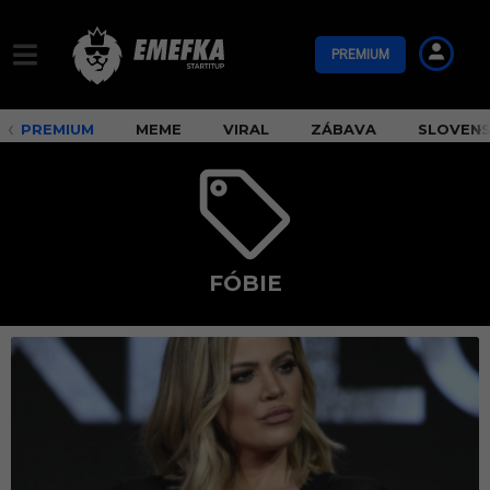
PREMIUM
PREMIUM
MEME
VIRAL
ZÁBAVA
SLOVEN
FÓBIE
f
ó
b
i
e