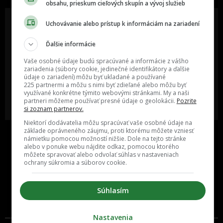
obsahu, prieskum cieľových skupín a vývoj služieb
Uchovávanie alebo prístup k informáciám na zariadení
Ďalšie informácie
Oslov reklamou viac ako milión
Vieš o niečom zaujímavom alebo
ľudí v rôznych vekových
poznáš niekoho, o kom by sme
Vaše osobné údaje budú spracúvané a informácie z vášho
kategóriách a na rôznych
mali určite napísať?
sociálnych sieťach a nakopni svoj
zariadenia (súbory cookie, jedinečné identifikátory a ďalšie
biznis alebo produkt.
údaje o zariadení) môžu byť ukladané a používané
225 partnermi a môžu s nimi byť zdieľané alebo môžu byť
využívané konkrétne týmito webovými stránkami. My a naši
MÁM ZÁUJEM O
POŠLI NÁM TIP NA ČLÁNOK
partneri môžeme používať presné údaje o geolokácii.
Pozrite
SPOLUPRÁCU
si zoznam partnerov.
Niektorí dodávatelia môžu spracúvať vaše osobné údaje na
základe oprávneného záujmu, proti ktorému môžete vzniesť
námietku pomocou možností nižšie. Dole na tejto stránke
alebo v ponuke webu nájdite odkaz, pomocou ktorého
môžete spravovať alebo odvolať súhlas v nastaveniach
ochrany súkromia a súborov cookie.
Súhlasím
Inzercia
Cenník
Nastavenia