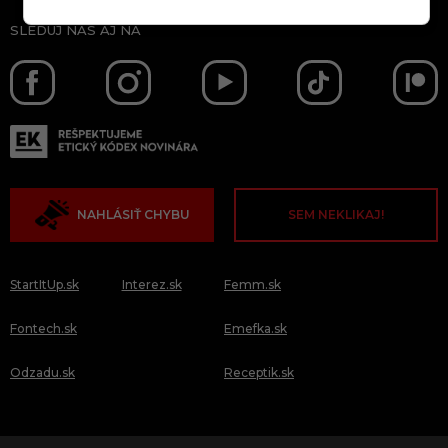
SLEDUJ NÁS AJ NA
NAHLÁSIŤ CHYBU
SEM NEKLIKAJ!
StartItUp.sk
Interez.sk
Femm.sk
Fontech.sk
Emefka.sk
Odzadu.sk
Receptik.sk