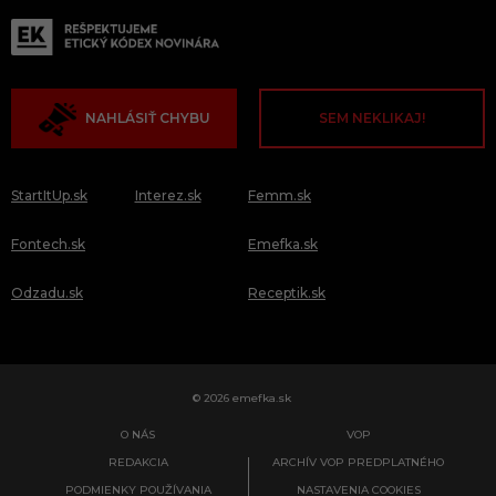
NAHLÁSIŤ CHYBU
SEM NEKLIKAJ!
StartItUp.sk
Interez.sk
Femm.sk
Fontech.sk
Emefka.sk
Odzadu.sk
Receptik.sk
© 2026 emefka.sk
O NÁS
VOP
REDAKCIA
ARCHÍV VOP PREDPLATNÉHO
PODMIENKY POUŽÍVANIA
NASTAVENIA COOKIES