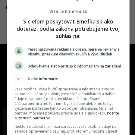
13.03.2024
FAKTY A ZAUJÍMAVOSTI
Víta ťa Emefka.sk
S cieľom poskytovať Emefka.sk ako
doteraz, podľa zákona potrebujeme tvoj
súhlas na:
Personalizovaná reklama a obsah, meranie reklamy a
obsahu, prieskum cieľových skupín a vývoj služieb
Uchovávanie alebo prístup k informáciám na zariadení
Ďalšie informácie
One time najzábavnejšie miesto na
Vaše osobné údaje budú spracúvané a informácie z vášho
slovenskom internete, next time
zariadenia (súbory cookie, jedinečné identifikátory a ďalšie
najzabávnejšie miesto na svete
údaje o zariadení) môžu byť ukladané a používané
225 partnermi a môžu s nimi byť zdieľané alebo môžu byť
využívané konkrétne týmito webovými stránkami. My a naši
partneri môžeme používať presné údaje o geolokácii.
Pozrite
si zoznam partnerov.
Niektorí dodávatelia môžu spracúvať vaše osobné údaje na
základe oprávneného záujmu, proti ktorému môžete vzniesť
Oslov reklamou viac ako milión
Vieš o niečom zaujímavom alebo
ľudí v rôznych vekových
poznáš niekoho, o kom by sme