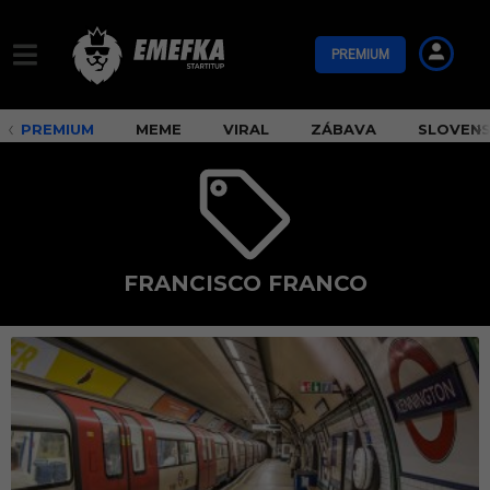
PREMIUM
PREMIUM
MEME
VIRAL
ZÁBAVA
SLOVEN
FRANCISCO FRANCO
F
r
a
n
c