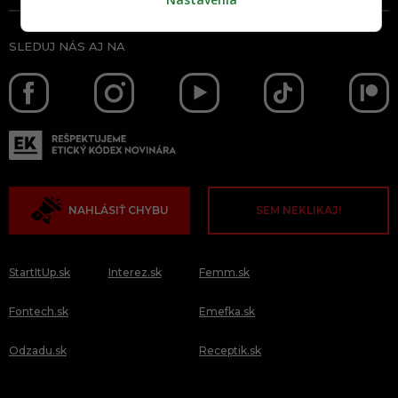
SLEDUJ NÁS AJ NA
NAHLÁSIŤ CHYBU
SEM NEKLIKAJ!
StartItUp.sk
Interez.sk
Femm.sk
Fontech.sk
Emefka.sk
Odzadu.sk
Receptik.sk