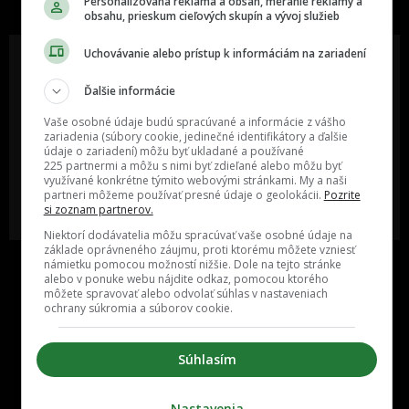
Personalizovaná reklama a obsah, meranie reklamy a
obsahu, prieskum cieľových skupín a vývoj služieb
Uchovávanie alebo prístup k informáciám na zariadení
Ďalšie informácie
Oslov reklamou viac ako milión
Vieš o niečom zaujímavom alebo
ľudí v rôznych vekových
poznáš niekoho, o kom by sme
Vaše osobné údaje budú spracúvané a informácie z vášho
kategóriách a na rôznych
mali určite napísať?
zariadenia (súbory cookie, jedinečné identifikátory a ďalšie
sociálnych sieťach a nakopni svoj
údaje o zariadení) môžu byť ukladané a používané
biznis alebo produkt.
225 partnermi a môžu s nimi byť zdieľané alebo môžu byť
využívané konkrétne týmito webovými stránkami. My a naši
partneri môžeme používať presné údaje o geolokácii.
Pozrite
MÁM ZÁUJEM O
POŠLI NÁM TIP NA ČLÁNOK
si zoznam partnerov.
SPOLUPRÁCU
Niektorí dodávatelia môžu spracúvať vaše osobné údaje na
základe oprávneného záujmu, proti ktorému môžete vzniesť
námietku pomocou možností nižšie. Dole na tejto stránke
alebo v ponuke webu nájdite odkaz, pomocou ktorého
môžete spravovať alebo odvolať súhlas v nastaveniach
ochrany súkromia a súborov cookie.
Súhlasím
Inzercia
Cenník
Nastavenia