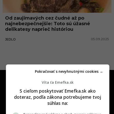
Od zaujímavých cez čudné až po
najnebezpečnejšie: Toto sú úžasné
delikatesy naprieč históriou
05.09.2025
JEDLO
Pokračovať s nevyhnutnými cookies →
Víta ťa Emefka.sk
S cieľom poskytovať Emefka.sk ako
doteraz, podľa zákona potrebujeme tvoj
súhlas na:
One time najzábavnejšie miesto na
slovenskom internete, next time
najzabávnejšie miesto na svete