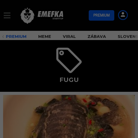
PREMIUM
PREMIUM
MEME
VIRAL
ZÁBAVA
SLOVEN
FUGU
f
u
g
u