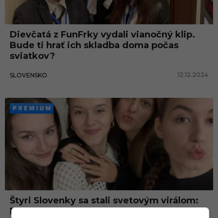
k
y
Dievčatá z FunFrky vydali vianočný klip.
Bude ti hrať ich skladba doma počas
sviatkov?
12.12.2024
SLOVENSKO
Štyri Slovenky sa stali svetovým virálom:
Pod každým videom je prosba o anglické