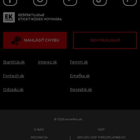
NAHLÁSIŤ CHYBU
SEM NEKLIKAJ!
StartItUp.sk
Interez.sk
Femm.sk
Fontech.sk
Emefka.sk
Odzadu.sk
Receptik.sk
© 2026 emefka.sk
O NÁS
VOP
REDAKCIA
ARCHÍV VOP PREDPLATNÉHO