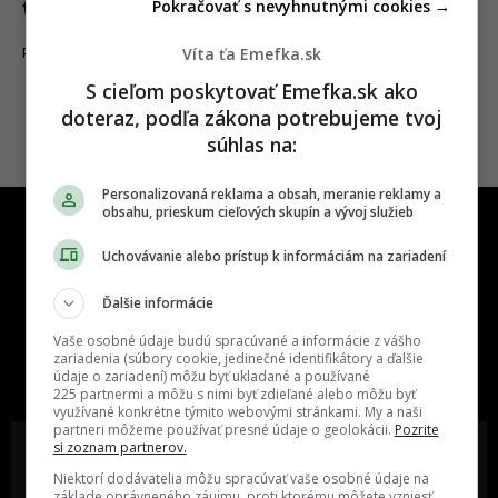
Pokračovať s nevyhnutnými cookies →
titulky, vravia baby z FunFrky (ROZHOVOR)
Víta ťa Emefka.sk
23.11.2024
ROZHOVORY
S cieľom poskytovať Emefka.sk ako
doteraz, podľa zákona potrebujeme tvoj
súhlas na:
Personalizovaná reklama a obsah, meranie reklamy a
obsahu, prieskum cieľových skupín a vývoj služieb
Uchovávanie alebo prístup k informáciám na zariadení
Ďalšie informácie
One time najzábavnejšie miesto na
Vaše osobné údaje budú spracúvané a informácie z vášho
slovenskom internete, next time
zariadenia (súbory cookie, jedinečné identifikátory a ďalšie
údaje o zariadení) môžu byť ukladané a používané
najzabávnejšie miesto na svete
225 partnermi a môžu s nimi byť zdieľané alebo môžu byť
využívané konkrétne týmito webovými stránkami. My a naši
partneri môžeme používať presné údaje o geolokácii.
Pozrite
si zoznam partnerov.
Niektorí dodávatelia môžu spracúvať vaše osobné údaje na
základe oprávneného záujmu, proti ktorému môžete vzniesť