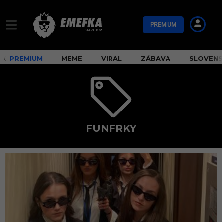
PREMIUM
PREMIUM
MEME
VIRAL
ZÁBAVA
SLOVEN
FUNFRKY
f
u
n
f
r