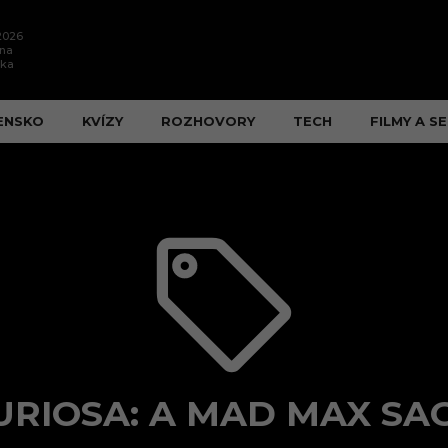
.2026
ína
ška
ENSKO
KVÍZY
ROZHOVORY
TECH
FILMY A SE
URIOSA: A MAD MAX SA