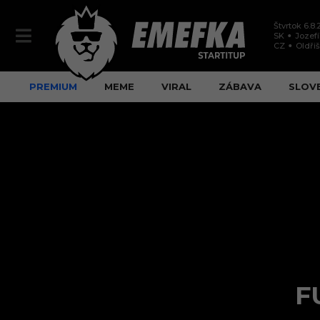
Štvrtok 6.8
SK
Jozef
CZ
Oldři
PREMIUM
MEME
VIRAL
ZÁBAVA
SLOV
F