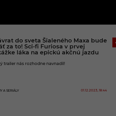
vrat do sveta Šialeného Maxa bude
áť za to! Sci-fi Furiosa v prvej
ážke láka na epickú akčnú jazdu
ý trailer nás rozhodne navnadil!
01.12.2023
, 18:44
MY A SERIÁLY