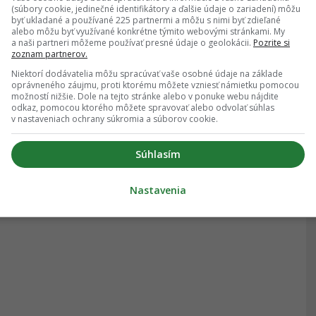
(súbory cookie, jedinečné identifikátory a ďalšie údaje o zariadení) môžu
byť ukladané a používané 225 partnermi a môžu s nimi byť zdieľané
alebo môžu byť využívané konkrétne týmito webovými stránkami. My
a naši partneri môžeme používať presné údaje o geolokácii.
Pozrite si
zoznam partnerov.
Niektorí dodávatelia môžu spracúvať vaše osobné údaje na základe
oprávneného záujmu, proti ktorému môžete vzniesť námietku pomocou
možností nižšie. Dole na tejto stránke alebo v ponuke webu nájdite
odkaz, pomocou ktorého môžete spravovať alebo odvolať súhlas
v nastaveniach ochrany súkromia a súborov cookie.
Súhlasím
Nastavenia