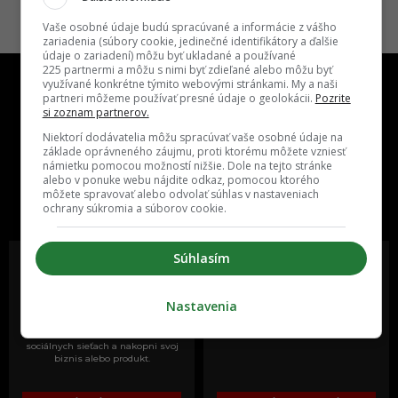
Vaše osobné údaje budú spracúvané a informácie z vášho
zariadenia (súbory cookie, jedinečné identifikátory a ďalšie
údaje o zariadení) môžu byť ukladané a používané
225 partnermi a môžu s nimi byť zdieľané alebo môžu byť
využívané konkrétne týmito webovými stránkami. My a naši
partneri môžeme používať presné údaje o geolokácii.
Pozrite
si zoznam partnerov.
Niektorí dodávatelia môžu spracúvať vaše osobné údaje na
základe oprávneného záujmu, proti ktorému môžete vzniesť
námietku pomocou možností nižšie. Dole na tejto stránke
One time najzábavnejšie miesto na
alebo v ponuke webu nájdite odkaz, pomocou ktorého
slovenskom internete, next time
môžete spravovať alebo odvolať súhlas v nastaveniach
najzabávnejšie miesto na svete
ochrany súkromia a súborov cookie.
Súhlasím
Nastavenia
Oslov reklamou viac ako milión
Vieš o niečom zaujímavom alebo
ľudí v rôznych vekových
poznáš niekoho, o kom by sme
kategóriách a na rôznych
mali určite napísať?
sociálnych sieťach a nakopni svoj
biznis alebo produkt.