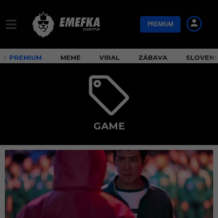
PREMIUM
PREMIUM
MEME
VIRAL
ZÁBAVA
SLOVEN
GAME
G
a
m
e