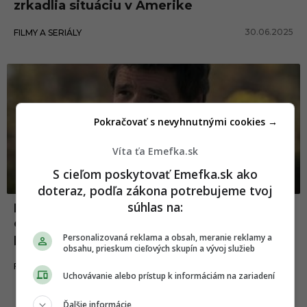
zrkadlia situáciu v Amerike
30.06.2025
FILMY A SERIÁLY
Pokračovať s nevyhnutnými cookies →
Víta ťa Emefka.sk
S cieľom poskytovať Emefka.sk ako
doteraz, podľa zákona potrebujeme tvoj
súhlas na:
RECENZIA: Seriál The Last of Us prináša na
obrazovky jeden z najepickejších herných
príbehov
Personalizovaná reklama a obsah, meranie reklamy a
obsahu, prieskum cieľových skupín a vývoj služieb
15.03.2023
FILMY A SERIÁLY
Uchovávanie alebo prístup k informáciám na zariadení
Ďalšie informácie