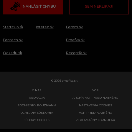
NAHLÁSIŤ CHYBU
SEM NEKLIKAJ!
StartItUp.sk
Interez.sk
Femm.sk
Fontech.sk
Emefka.sk
Odzadu.sk
Receptik.sk
© 2026 emefka.sk
O NÁS
VOP
REDAKCIA
ARCHÍV VOP PREDPLATNÉHO
PODMIENKY POUŽÍVANIA
NASTAVENIA COOKIES
OCHRANA SÚKROMIA
VOP PREDPLATNÉHO
SÚBORY COOKIES
REKLAMAČNÝ FORMULÁR