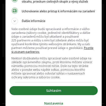
obsahu, prieskum cieľových skupín a vývoj služieb
Uchovávanie alebo prístup k informáciám na zariadení
Ďalšie informácie
Oslov reklamou viac ako milión
Vieš o niečom zaujímavom alebo
ľudí v rôznych vekových
poznáš niekoho, o kom by sme
Vaše osobné údaje budú spracúvané a informácie z vášho
kategóriách a na rôznych
mali určite napísať?
sociálnych sieťach a nakopni svoj
zariadenia (súbory cookie, jedinečné identifikátory a ďalšie
biznis alebo produkt.
údaje o zariadení) môžu byť ukladané a používané
225 partnermi a môžu s nimi byť zdieľané alebo môžu byť
využívané konkrétne týmito webovými stránkami. My a naši
MÁM ZÁUJEM O
POŠLI NÁM TIP NA ČLÁNOK
partneri môžeme používať presné údaje o geolokácii.
Pozrite
SPOLUPRÁCU
si zoznam partnerov.
Niektorí dodávatelia môžu spracúvať vaše osobné údaje na
základe oprávneného záujmu, proti ktorému môžete vzniesť
námietku pomocou možností nižšie. Dole na tejto stránke
alebo v ponuke webu nájdite odkaz, pomocou ktorého
môžete spravovať alebo odvolať súhlas v nastaveniach
ochrany súkromia a súborov cookie.
Súhlasím
Inzercia
Cenník
Nastavenia