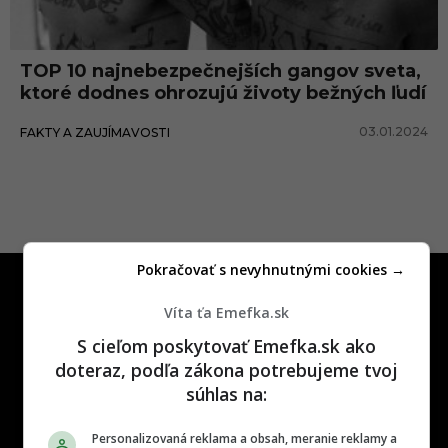
t
e
TOP 10 najnebezpečnejších gangov sveta,
r
ktoré dodnes ohrozujú životy bežných ľudí
03.01.2024
FAKTY A ZAUJÍMAVOSTI
Pokračovať s nevyhnutnými cookies →
Víta ťa Emefka.sk
S cieľom poskytovať Emefka.sk ako
doteraz, podľa zákona potrebujeme tvoj
One time najzábavnejšie miesto na
súhlas na:
slovenskom internete, next time
najzabávnejšie miesto na svete
Personalizovaná reklama a obsah, meranie reklamy a