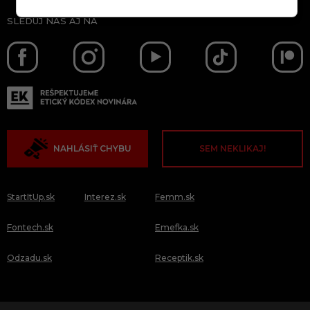
SLEDUJ NÁS AJ NA
NAHLÁSIŤ CHYBU
SEM NEKLIKAJ!
StartItUp.sk
Interez.sk
Femm.sk
Fontech.sk
Emefka.sk
Odzadu.sk
Receptik.sk