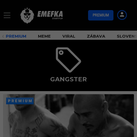
PREMIUM
PREMIUM
MEME
VIRAL
ZÁBAVA
SLOVEN
GANGSTER
g
a
n
g
s