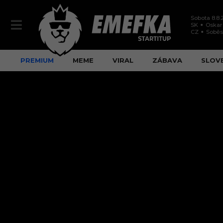
Sobota 8.8.
SK
Oskar
CZ
Soběs
PREMIUM
MEME
VIRAL
ZÁBAVA
SLOV