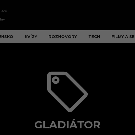
2026
lav
ENSKO
KVÍZY
ROZHOVORY
TECH
FILMY A SE
GLADIÁTOR