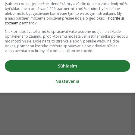
(súbory cookie, jedinečné identifikátory a ďalšie údaje o zariadení) môžu
byť ukladané a používané 225 partnermi a môžu s nimi byť zdieľané
alebo môžu byť využívané konkrétne týmito webovými stránkami. My
a naši partneri môžeme používať presné údaje o geolokácii.
Pozrite si
zoznam partnerov.
Niektorí dodávatelia môžu spracúvať vaše osobné údaje na základe
oprávneného záujmu, proti ktorému môžete vzniesť námietku pomocou
možností nižšie. Dole na tejto stránke alebo v ponuke webu nájdite
odkaz, pomocou ktorého môžete spravovať alebo odvolať súhlas
v nastaveniach ochrany súkromia a súborov cookie.
Súhlasím
Nastavenia