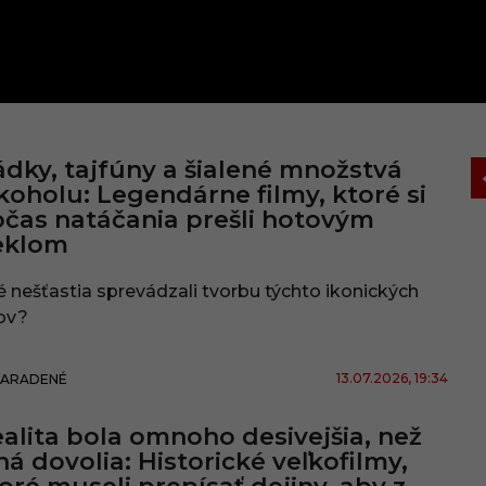
dky, tajfúny a šialené množstvá
koholu: Legendárne filmy, ktoré si
čas natáčania prešli hotovým
eklom
 nešťastia sprevádzali tvorbu týchto ikonických
ov?
13.07.2026
, 19:34
ZARADENÉ
alita bola omnoho desivejšia, než
ná dovolia: Historické veľkofilmy,