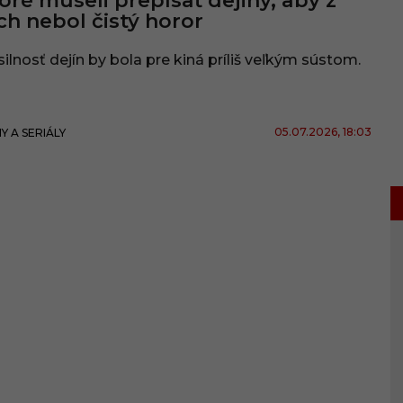
oré museli prepísať dejiny, aby z
ch nebol čistý horor
ilnosť dejín by bola pre kiná príliš veľkým sústom.
05.07.2026
, 18:03
MY A SERIÁLY