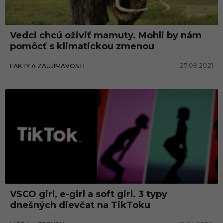
l
n
Vedci chcú oživiť mamuty. Mohli by nám
e
pomôcť s klimatickou zmenou
o
27.09.2021
FAKTY A ZAUJÍMAVOSTI
t
e
ľ
p
o
v
a
n
i
VSCO girl, e-girl a soft girl. 3 typy
e
dnešných dievčat na TikToku