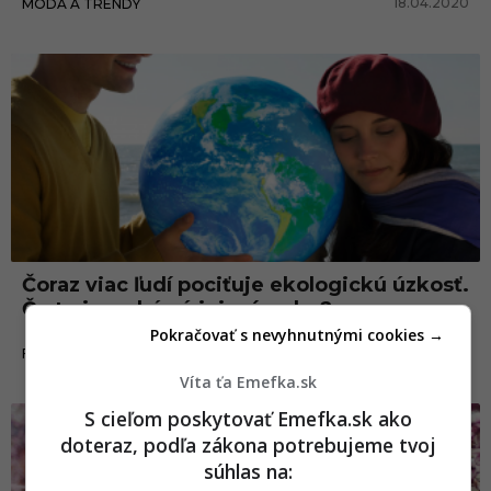
18.04.2020
MÓDA A TRENDY
Čoraz viac ľudí pociťuje ekologickú úzkosť.
Čo to je a aké sú jej príznaky?
Pokračovať s nevyhnutnými cookies →
16.02.2020
FAKTY A ZAUJÍMAVOSTI
Víta ťa Emefka.sk
S cieľom poskytovať Emefka.sk ako
doteraz, podľa zákona potrebujeme tvoj
súhlas na: