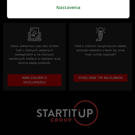
slovenskom internete, next time
Nastavenia
najzabávnejšie miesto na svete
Oslov reklamou viac ako milión
Vieš o niečom zaujímavom alebo
ľudí v rôznych vekových
poznáš niekoho, o kom by sme
kategóriách a na rôznych
mali určite napísať?
sociálnych sieťach a nakopni svoj
biznis alebo produkt.
MÁM ZÁUJEM O
POŠLI NÁM TIP NA ČLÁNOK
SPOLUPRÁCU