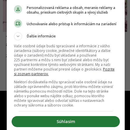
Personalizovaná reklama a obsah, meranie reklamy a
obsahu, prieskum cieľových skupín a vývoj služieb
Uchovávanie alebo prístup k informáciám na zariadení
Ďalšie informácie
Takto by zneli pranostiky, ak by mali byť
aktuálne pre dnešnú dobu
Vaše osobné údaje budú spracúvané a informácie z vášho
zariadenia (súbory cookie, jedinečné identifikátory a ďalšie
údaje o zariadení) môžu byť ukladané a používané
01.03.2019
ZÁBAVA
225 partnermi a môžu s nimi byť zdieľané alebo môžu byť
využívané konkrétne týmito webovými stránkami. My a naši
partneri môžeme používať presné údaje o geolokácii.
Pozrite
si zoznam partnerov.
Niektorí dodávatelia môžu spracúvať vaše osobné údaje na
základe oprávneného záujmu, proti ktorému môžete vzniesť
námietku pomocou možností nižšie. Dole na tejto stránke
alebo v ponuke webu nájdite odkaz, pomocou ktorého
môžete spravovať alebo odvolať súhlas v nastaveniach
ochrany súkromia a súborov cookie.
Súhlasím
One time najzábavnejšie miesto na