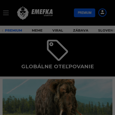
PREMIUM
PREMIUM
MEME
VIRAL
ZÁBAVA
SLOVEN
GLOBÁLNE OTEĽPOVANIE
g
l
o
b
á