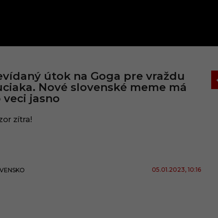
vídaný útok na Goga pre vraždu
uciaka. Nové slovenské meme má
 veci jasno
or zítra!
05.01.2023
, 10:16
VENSKO