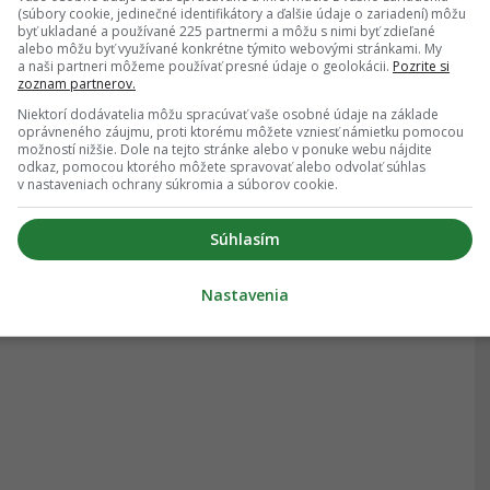
(súbory cookie, jedinečné identifikátory a ďalšie údaje o zariadení) môžu
byť ukladané a používané 225 partnermi a môžu s nimi byť zdieľané
alebo môžu byť využívané konkrétne týmito webovými stránkami. My
a naši partneri môžeme používať presné údaje o geolokácii.
Pozrite si
zoznam partnerov.
Niektorí dodávatelia môžu spracúvať vaše osobné údaje na základe
oprávneného záujmu, proti ktorému môžete vzniesť námietku pomocou
možností nižšie. Dole na tejto stránke alebo v ponuke webu nájdite
odkaz, pomocou ktorého môžete spravovať alebo odvolať súhlas
v nastaveniach ochrany súkromia a súborov cookie.
Súhlasím
Nastavenia