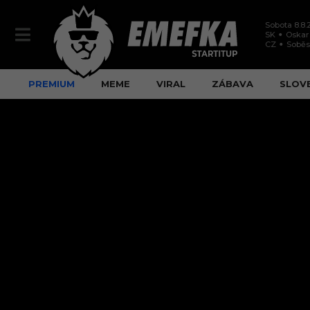
Sobota 8.8.
SK
Oskar
CZ
Soběs
PREMIUM
MEME
VIRAL
ZÁBAVA
SLOV