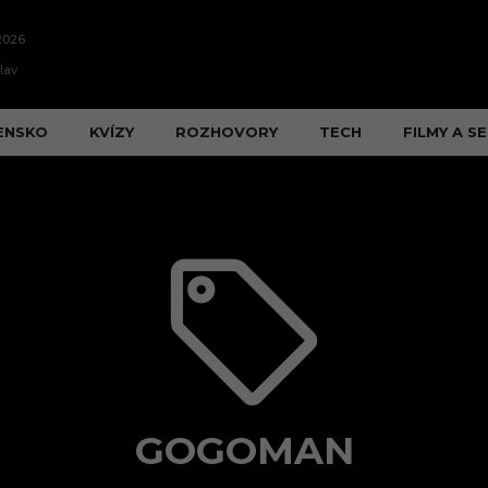
2026
lav
ENSKO
KVÍZY
ROZHOVORY
TECH
FILMY A SE
GOGOMAN