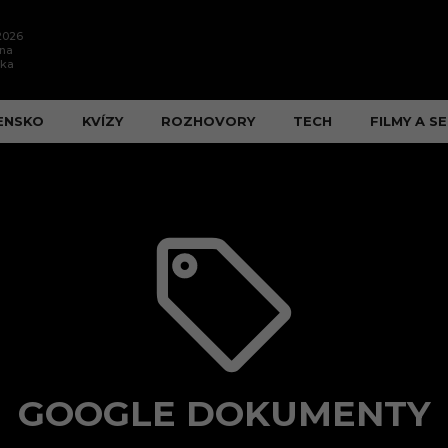
.2026
ína
ška
ENSKO
KVÍZY
ROZHOVORY
TECH
FILMY A SE
GOOGLE DOKUMENTY