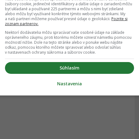
(súbory cookie, jedinečné identifikátory a ďalšie údaje o zariadení) môžu
byť ukladané a používané 225 partnermi a môžu s nimi byť zdieľané
alebo môžu byť využívané konkrétne týmito webovými stránkami. My
a naši partneri môžeme používať presné údaje o geolokácii.
Pozrite si
zoznam partnerov.
Niektorí dodávatelia môžu spracúvať vaše osobné údaje na základe
oprávneného záujmu, proti ktorému môžete vzniesť námietku pomocou
možností nižšie. Dole na tejto stránke alebo v ponuke webu nájdite
odkaz, pomocou ktorého môžete spravovať alebo odvolať súhlas
v nastaveniach ochrany súkromia a súborov cookie.
Súhlasím
Nastavenia