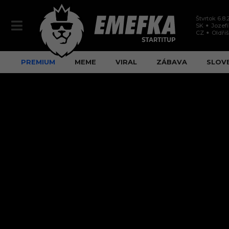
Štvrtok 6.8
SK
Jozef
CZ
Oldři
PREMIUM
MEME
VIRAL
ZÁBAVA
SLOV