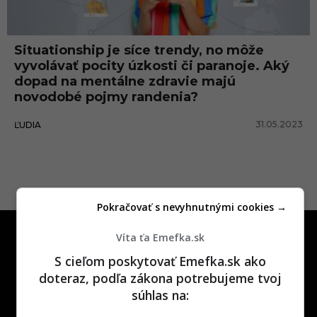
n
g
Situationship je síce trendy, no môže
vyvolávať pocity úzkosti či paranoje. Aký
dopad na mentálne zdravie majú
novodobé pojmy randenia?
31.05.2023
ĽUDIA
Pokračovať s nevyhnutnými cookies →
Víta ťa Emefka.sk
S cieľom poskytovať Emefka.sk ako
doteraz, podľa zákona potrebujeme tvoj
súhlas na:
One time najzábavnejšie miesto na