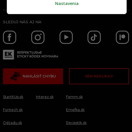
Nastavenia
SLEDUJ NÁS AJ NA
NAHLÁSIŤ CHYBU
SEM NEKLIKAJ!
StartItUp.sk
Interez.sk
Femm.sk
Fontech.sk
Emefka.sk
Odzadu.sk
Receptik.sk