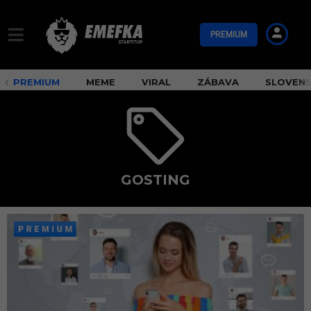
PREMIUM
PREMIUM
MEME
VIRAL
ZÁBAVA
SLOVEN
GOSTING
g
o
s
t
i