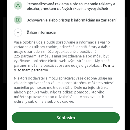
slovenskom internete, next time
Personalizovaná reklama a obsah, meranie reklamy a
najzabávnejšie miesto na svete
obsahu, prieskum cieľových skupín a vývoj služieb
Uchovávanie alebo prístup k informáciám na zariadení
Ďalšie informácie
Oslov reklamou viac ako milión
Vieš o niečom zaujímavom alebo
Vaše osobné údaje budú spracúvané a informácie z vášho
ľudí v rôznych vekových
poznáš niekoho, o kom by sme
zariadenia (súbory cookie, jedinečné identifikátory a ďalšie
kategóriách a na rôznych
mali určite napísať?
údaje o zariadení) môžu byť ukladané a používané
sociálnych sieťach a nakopni svoj
225 partnermi a môžu s nimi byť zdieľané alebo môžu byť
biznis alebo produkt.
využívané konkrétne týmito webovými stránkami. My a naši
partneri môžeme používať presné údaje o geolokácii.
Pozrite
si zoznam partnerov.
MÁM ZÁUJEM O
POŠLI NÁM TIP NA ČLÁNOK
SPOLUPRÁCU
Niektorí dodávatelia môžu spracúvať vaše osobné údaje na
základe oprávneného záujmu, proti ktorému môžete vzniesť
námietku pomocou možností nižšie. Dole na tejto stránke
alebo v ponuke webu nájdite odkaz, pomocou ktorého
môžete spravovať alebo odvolať súhlas v nastaveniach
ochrany súkromia a súborov cookie.
Súhlasím
Inzercia
Cenník