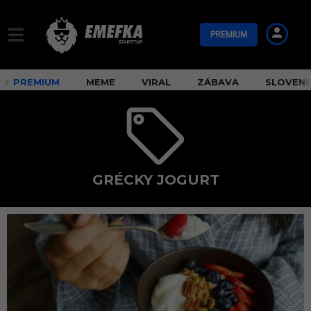
PREMIUM
PREMIUM
MEME
VIRAL
ZÁBAVA
SLOVEN
GRÉCKY JOGURT
g
r
é
c
k