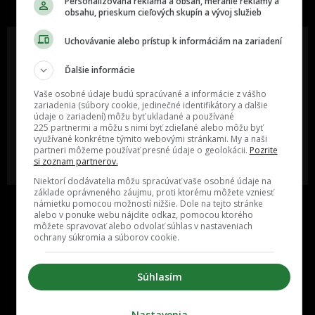
Personalizovaná reklama a obsah, meranie reklamy a
obsahu, prieskum cieľových skupín a vývoj služieb
Uchovávanie alebo prístup k informáciám na zariadení
Ďalšie informácie
Oslov reklamou viac ako milión
Vieš o niečom zaujímavom alebo
ľudí v rôznych vekových
poznáš niekoho, o kom by sme
Vaše osobné údaje budú spracúvané a informácie z vášho
kategóriách a na rôznych
mali určite napísať?
zariadenia (súbory cookie, jedinečné identifikátory a ďalšie
sociálnych sieťach a nakopni svoj
údaje o zariadení) môžu byť ukladané a používané
biznis alebo produkt.
225 partnermi a môžu s nimi byť zdieľané alebo môžu byť
využívané konkrétne týmito webovými stránkami. My a naši
partneri môžeme používať presné údaje o geolokácii.
Pozrite
MÁM ZÁUJEM O
POŠLI NÁM TIP NA ČLÁNOK
si zoznam partnerov.
SPOLUPRÁCU
Niektorí dodávatelia môžu spracúvať vaše osobné údaje na
základe oprávneného záujmu, proti ktorému môžete vzniesť
námietku pomocou možností nižšie. Dole na tejto stránke
alebo v ponuke webu nájdite odkaz, pomocou ktorého
môžete spravovať alebo odvolať súhlas v nastaveniach
ochrany súkromia a súborov cookie.
Súhlasím
Inzercia
Cenník
Nastavenia