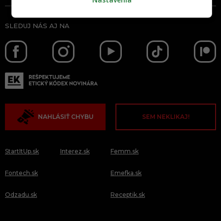
SLEDUJ NÁS AJ NA
NAHLÁSIŤ CHYBU
SEM NEKLIKAJ!
StartItUp.sk
Interez.sk
Femm.sk
Fontech.sk
Emefka.sk
Odzadu.sk
Receptik.sk