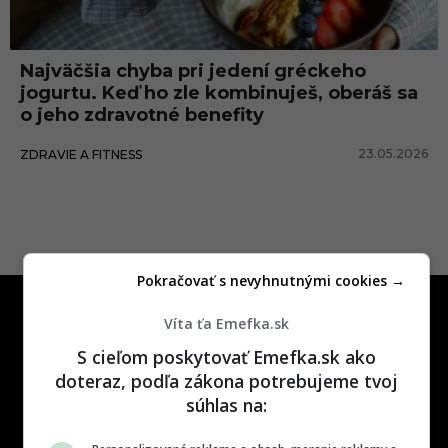
y
j
Najväčšia chyba pri jedení gréckeho
o
jogurtu. Keď ho zle kombinuješ, oberáš sa
g
o jeho zdravotné benefity
u
23.05.2026
ZDRAVIE A FITNESS
r
t
Pokračovať s nevyhnutnými cookies →
Víta ťa Emefka.sk
S cieľom poskytovať Emefka.sk ako
doteraz, podľa zákona potrebujeme tvoj
súhlas na:
One time najzábavnejšie miesto na
slovenskom internete, next time
najzabávnejšie miesto na svete