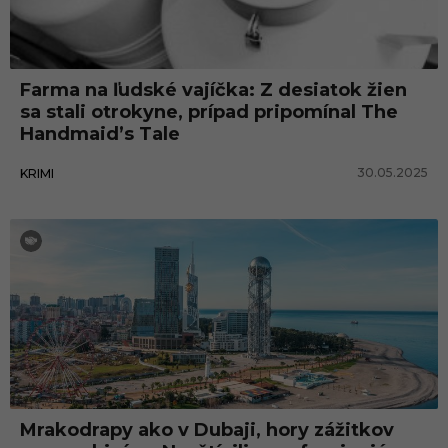
Farma na ľudské vajíčka: Z desiatok žien
sa stali otrokyne, prípad pripomínal The
Handmaid’s Tale
30.05.2025
KRIMI
Cestovanie
Mrakodrapy ako v Dubaji, hory zážitkov