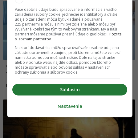
Vaše osobné údaje budú spracúvané a informácie z vášho
zariadenia (súbory cookie, jedinečné identifikátory a ďalšie
údaje o zariadení) môžu byť ukladané a používané
225 partnermi a môžu s nimi byť zdieľané alebo môžu byť
využívané konkrétne týmito webovými stránkami. My a naši
partneri môžeme používať presné údaje o geolokácii.
Pozrite
si zoznam partnerov.
Niektorí dodávatelia môžu spracúvať vaše osobné údaje na
základe oprávneného záujmu, proti ktorému môžete vzniesť
námietku pomocou možností nižšie. Dole na tejto stránke
alebo v ponuke webu nájdite odkaz, pomocou ktorého
Gruzínsky exprezident tvrdí, že ho vo
môžete spravovať alebo odvolať súhlas v nastaveniach
ochrany súkromia a súborov cookie.
väzení otrávili a hrozí mu zlyhanie orgánov
13.03.2023
NEWS
Súhlasím
Nastavenia