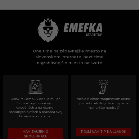
One time najzábavnejšie miesto na
slovenskom internete, next time
najzabávnejšie miesto na svete
Oslov reklamou viac ako milión
Vieš o niečom zaujímavom alebo
ľudí v rôznych vekových
poznáš niekoho, o kom by sme
kategóriách a na rôznych
mali určite napísať?
sociálnych sieťach a nakopni svoj
biznis alebo produkt.
MÁM ZÁUJEM O
POŠLI NÁM TIP NA ČLÁNOK
SPOLUPRÁCU