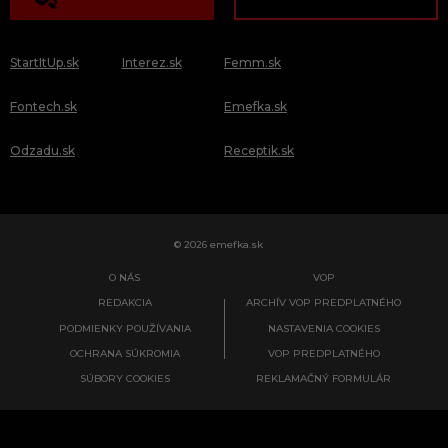
StartItUp.sk
Interez.sk
Femm.sk
Fontech.sk
Emefka.sk
Odzadu.sk
Receptik.sk
© 2026 emefka.sk
O NÁS
VOP
REDAKCIA
ARCHÍV VOP PREDPLATNÉHO
PODMIENKY POUŽÍVANIA
NASTAVENIA COOKIES
OCHRANA SÚKROMIA
VOP PREDPLATNÉHO
SÚBORY COOKIES
REKLAMAČNÝ FORMULÁR