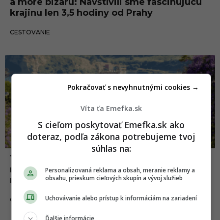
a more bizáru: Navštívili sme fascinujúcu
krajinu len 3,5 hodiny od Prahy
29.05.2025
CESTOVANIE
Pokračovať s nevyhnutnými cookies →
Víta ťa Emefka.sk
S cieľom poskytovať Emefka.sk ako
doteraz, podľa zákona potrebujeme tvoj
súhlas na:
TOP miesta pre digitálnych nomádov na
rok 2025: Jedno z nich nájdeš hneď za
Personalizovaná reklama a obsah, meranie reklamy a
obsahu, prieskum cieľových skupín a vývoj služieb
našimi hranicami
Uchovávanie alebo prístup k informáciám na zariadení
16.03.2025
CESTOVANIE
Ďalšie informácie