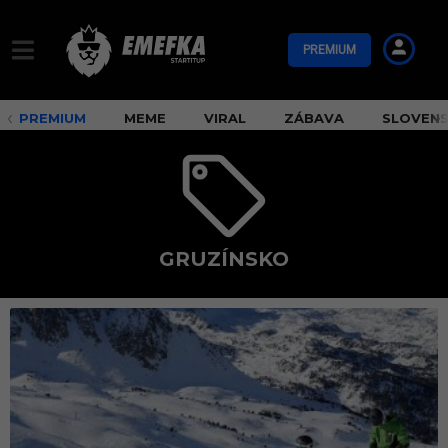
PREMIUM
PREMIUM
MEME
VIRAL
ZÁBAVA
SLOVEN
GRUZÍNSKO
G
r
u
z
í