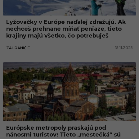
n
s
Lyžovačky v Európe naďalej zdražujú. Ak
k
nechceš prehnane míňať peniaze, tieto
o
krajiny majú všetko, čo potrebuješ
15.11.2025
ZAHRANIČIE
Európske metropoly praskajú pod
nánosmi turistov: Tieto „mestečká“ sú