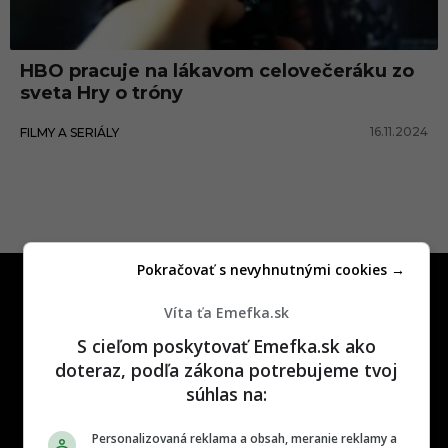
r
ó
HBO pracuje na lákavom celovečeráku zo
n
sveta Hry o tróny
y
16.11.2024
FILMY A SERIÁLY
f
i
l
m
Pokračovať s nevyhnutnými cookies →
Víta ťa Emefka.sk
S cieľom poskytovať Emefka.sk ako
doteraz, podľa zákona potrebujeme tvoj
One time najzábavnejšie miesto na
súhlas na:
slovenskom internete, next time
najzabávnejšie miesto na svete
Personalizovaná reklama a obsah, meranie reklamy a