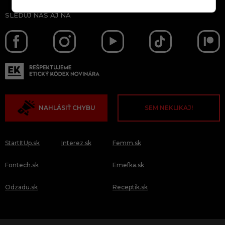
SLEDUJ NÁS AJ NA
NAHLÁSIŤ CHYBU
SEM NEKLIKAJ!
StartItUp.sk
Interez.sk
Femm.sk
Fontech.sk
Emefka.sk
Odzadu.sk
Receptik.sk