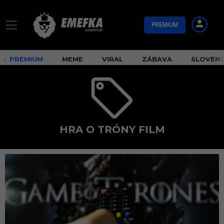
PREMIUM
PREMIUM
MEME
VIRAL
ZÁBAVA
SLOVEN
HRA O TRÓNY FILM
H
r
a
o
t