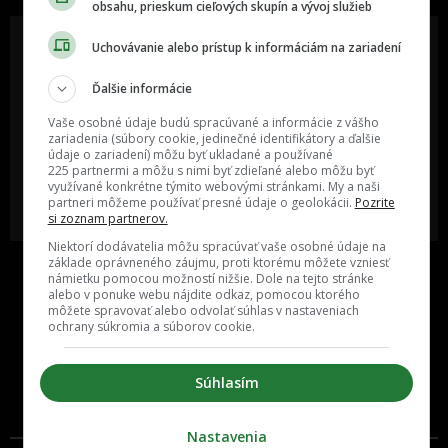
obsahu, prieskum cieľových skupín a vývoj služieb
Uchovávanie alebo prístup k informáciám na zariadení
Ďalšie informácie
Oslov reklamou viac ako milión
Vieš o niečom zaujímavom alebo
ľudí v rôznych vekových
poznáš niekoho, o kom by sme
Vaše osobné údaje budú spracúvané a informácie z vášho
kategóriách a na rôznych
mali určite napísať?
sociálnych sieťach a nakopni svoj
zariadenia (súbory cookie, jedinečné identifikátory a ďalšie
biznis alebo produkt.
údaje o zariadení) môžu byť ukladané a používané
225 partnermi a môžu s nimi byť zdieľané alebo môžu byť
využívané konkrétne týmito webovými stránkami. My a naši
MÁM ZÁUJEM O
POŠLI NÁM TIP NA ČLÁNOK
partneri môžeme používať presné údaje o geolokácii.
Pozrite
SPOLUPRÁCU
si zoznam partnerov.
Niektorí dodávatelia môžu spracúvať vaše osobné údaje na
základe oprávneného záujmu, proti ktorému môžete vzniesť
námietku pomocou možností nižšie. Dole na tejto stránke
alebo v ponuke webu nájdite odkaz, pomocou ktorého
môžete spravovať alebo odvolať súhlas v nastaveniach
ochrany súkromia a súborov cookie.
Súhlasím
Inzercia
Cenník
Nastavenia