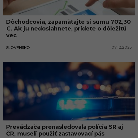
c
a
Dôchodcovia, zapamätajte si sumu 702,30
€. Ak ju nedosiahnete, prídete o dôležitú
vec
07.12.2025
SLOVENSKO
Prevádzača prenasledovala polícia SR aj
ČR, museli použiť zastavovací pás