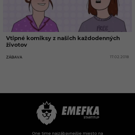
Vtipné komiksy z našich každodenných
životov
17.02.2018
ZÁBAVA
One time najzábavnejšie miesto na