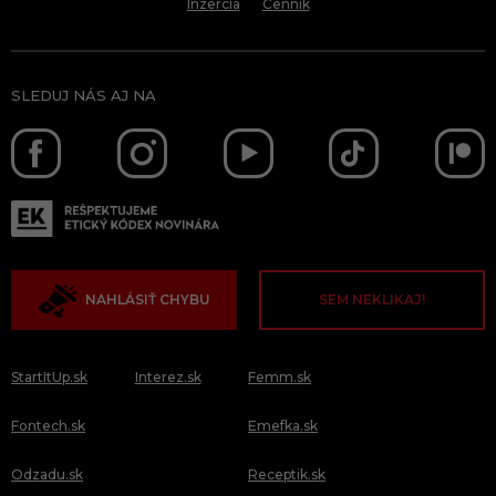
Inzercia
Cenník
SLEDUJ NÁS AJ NA
NAHLÁSIŤ CHYBU
SEM NEKLIKAJ!
StartItUp.sk
Interez.sk
Femm.sk
Fontech.sk
Emefka.sk
Odzadu.sk
Receptik.sk