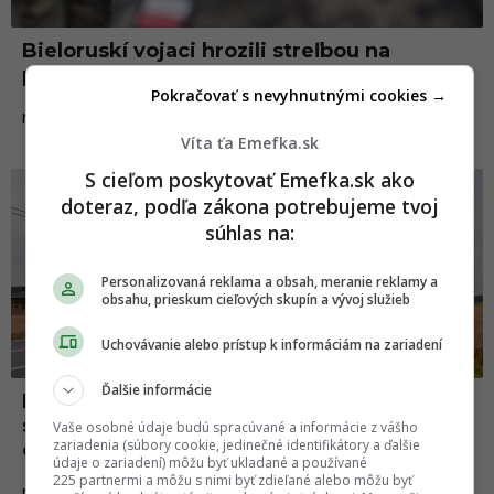
Bieloruskí vojaci hrozili streľbou na
poľských kolegov, informovala Varšava
Pokračovať s nevyhnutnými cookies →
05.11.2021
NEWS
Víta ťa Emefka.sk
S cieľom poskytovať Emefka.sk ako
News
doteraz, podľa zákona potrebujeme tvoj
súhlas na:
Personalizovaná reklama a obsah, meranie reklamy a
obsahu, prieskum cieľových skupín a vývoj služieb
Uchovávanie alebo prístup k informáciám na zariadení
Ďalšie informácie
Farmár nechtiac posunul hranicu Belgicka
s Francúzskom. Hraničný kameň stál v
Vaše osobné údaje budú spracúvané a informácie z vášho
zariadenia (súbory cookie, jedinečné identifikátory a ďalšie
ceste jeho traktoru
údaje o zariadení) môžu byť ukladané a používané
225 partnermi a môžu s nimi byť zdieľané alebo môžu byť
06.05.2021
NEWS