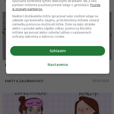
využívané konkrétne týmito webovými stránkami. My a naši
partneri môžeme používať presné údaje o geolokácii.
Pozrite
si zoznam partnerov.
Niektorí dodávatelia môžu spracúvať vaše osobné údaje na
základe oprávneného záujmu, proti ktorému môžete vzniesť
námietku pomocou možností nižšie. Dole na tejto stránke
alebo v ponuke webu nájdite odkaz, pomocou ktorého
môžete spravovať alebo odvolať súhlas v nastaveniach
ochrany súkromia a súborov cookie.
Súhlasím
Nastavenia
Hojdačky na hranici medzi USA a Mexikom
získali dizajnové ocenenie
20.01.2021
FAKTY A ZAUJÍMAVOSTI