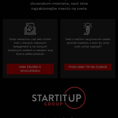
slovenskom internete, next time
najzabávnejšie miesto na svete
Oslov reklamou viac ako milión
Vieš o niečom zaujímavom alebo
ľudí v rôznych vekových
poznáš niekoho, o kom by sme
kategóriách a na rôznych
mali určite napísať?
sociálnych sieťach a nakopni svoj
biznis alebo produkt.
MÁM ZÁUJEM O
POŠLI NÁM TIP NA ČLÁNOK
SPOLUPRÁCU