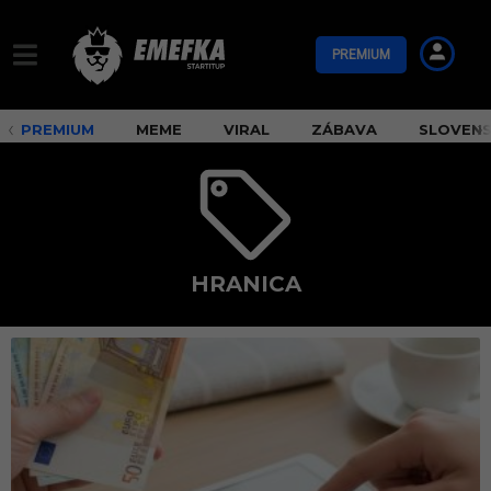
PREMIUM
PREMIUM
MEME
VIRAL
ZÁBAVA
SLOVEN
HRANICA
h
r
a
n
i