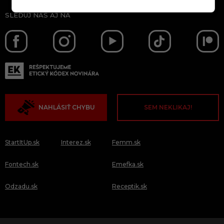
SLEDUJ NÁS AJ NA
NAHLÁSIŤ CHYBU
SEM NEKLIKAJ!
StartItUp.sk
Interez.sk
Femm.sk
Fontech.sk
Emefka.sk
Odzadu.sk
Receptik.sk