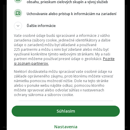
obsahu, prieskum cieľových skupín a vývoj služieb
Uchovávanie alebo prístup k informáciám na zariadení
Ďalšie informácie
Oslov reklamou viac ako milión
Vieš o niečom zaujímavom alebo
ľudí v rôznych vekových
poznáš niekoho, o kom by sme
Vaše osobné údaje budú spracúvané a informácie z vášho
kategóriách a na rôznych
mali určite napísať?
sociálnych sieťach a nakopni svoj
zariadenia (súbory cookie, jedinečné identifikátory a ďalšie
biznis alebo produkt.
údaje o zariadení) môžu byť ukladané a používané
225 partnermi a môžu s nimi byť zdieľané alebo môžu byť
využívané konkrétne týmito webovými stránkami. My a naši
MÁM ZÁUJEM O
POŠLI NÁM TIP NA ČLÁNOK
partneri môžeme používať presné údaje o geolokácii.
Pozrite
SPOLUPRÁCU
si zoznam partnerov.
Niektorí dodávatelia môžu spracúvať vaše osobné údaje na
základe oprávneného záujmu, proti ktorému môžete vzniesť
námietku pomocou možností nižšie. Dole na tejto stránke
alebo v ponuke webu nájdite odkaz, pomocou ktorého
môžete spravovať alebo odvolať súhlas v nastaveniach
ochrany súkromia a súborov cookie.
Súhlasím
Inzercia
Cenník
Nastavenia