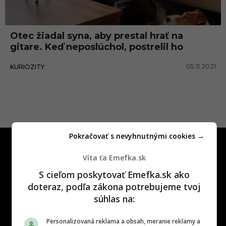
a
g
Otec žiadal syna, aby prestal hrať na
i
gitare. Keď neposlúchol, postrelil ho
t
05.11.2021
KURIOZITY
a
r
u
Pokračovať s nevyhnutnými cookies →
Víta ťa Emefka.sk
S cieľom poskytovať Emefka.sk ako
doteraz, podľa zákona potrebujeme tvoj
One time najzábavnejšie miesto na
súhlas na:
slovenskom internete, next time
najzabávnejšie miesto na svete
Personalizovaná reklama a obsah, meranie reklamy a