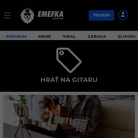
PREMIUM
PREMIUM
MEME
VIRAL
ZÁBAVA
SLOVEN
HRAŤ NA GITARU
h
r
a
ť
n