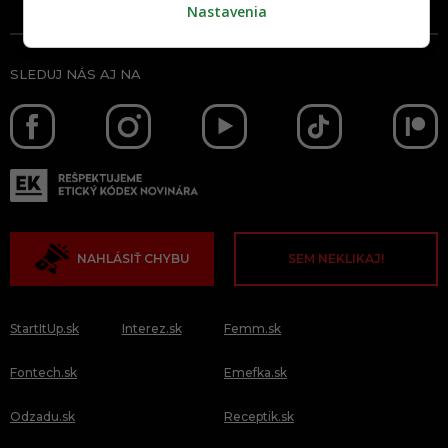
Nastavenia
SLEDUJ NÁS AJ NA
NAHLÁSIŤ CHYBU
SEM NEKLIKAJ!
StartItUp.sk
Interez.sk
Femm.sk
Fontech.sk
Emefka.sk
Odzadu.sk
Receptik.sk