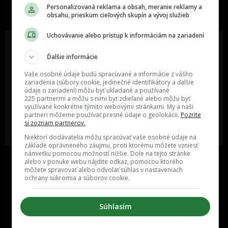
slovenskom internete, next time
Personalizovaná reklama a obsah, meranie reklamy a
najzabávnejšie miesto na svete
obsahu, prieskum cieľových skupín a vývoj služieb
Uchovávanie alebo prístup k informáciám na zariadení
Ďalšie informácie
Oslov reklamou viac ako milión
Vieš o niečom zaujímavom alebo
Vaše osobné údaje budú spracúvané a informácie z vášho
ľudí v rôznych vekových
poznáš niekoho, o kom by sme
zariadenia (súbory cookie, jedinečné identifikátory a ďalšie
kategóriách a na rôznych
mali určite napísať?
údaje o zariadení) môžu byť ukladané a používané
sociálnych sieťach a nakopni svoj
225 partnermi a môžu s nimi byť zdieľané alebo môžu byť
biznis alebo produkt.
využívané konkrétne týmito webovými stránkami. My a naši
partneri môžeme používať presné údaje o geolokácii.
Pozrite
si zoznam partnerov.
MÁM ZÁUJEM O
POŠLI NÁM TIP NA ČLÁNOK
SPOLUPRÁCU
Niektorí dodávatelia môžu spracúvať vaše osobné údaje na
základe oprávneného záujmu, proti ktorému môžete vzniesť
námietku pomocou možností nižšie. Dole na tejto stránke
alebo v ponuke webu nájdite odkaz, pomocou ktorého
môžete spravovať alebo odvolať súhlas v nastaveniach
ochrany súkromia a súborov cookie.
Súhlasím
Inzercia
Cenník