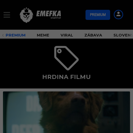
PREMIUM
PREMIUM
MEME
VIRAL
ZÁBAVA
SLOVEN
HRDINA FILMU
h
r
d
i
n