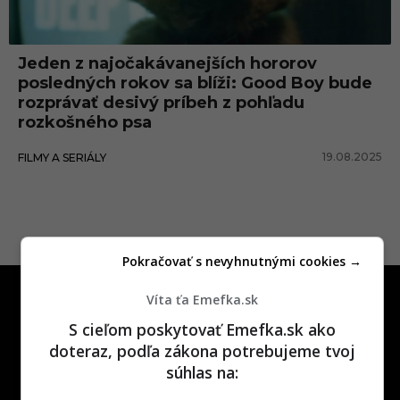
a
f
Jeden z najočakávanejších hororov
i
posledných rokov sa blíži: Good Boy bude
l
rozprávať desivý príbeh z pohľadu
rozkošného psa
m
u
19.08.2025
FILMY A SERIÁLY
Pokračovať s nevyhnutnými cookies →
Víta ťa Emefka.sk
S cieľom poskytovať Emefka.sk ako
doteraz, podľa zákona potrebujeme tvoj
súhlas na:
One time najzábavnejšie miesto na