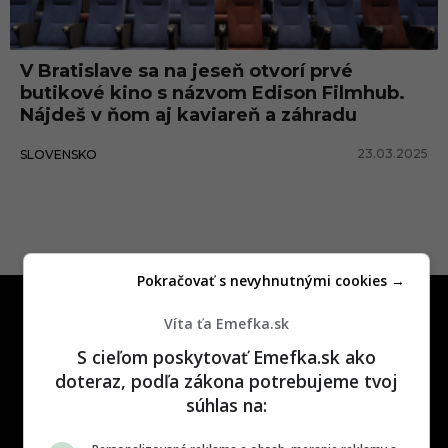
o
v
V Bratislave sa na jeseň otvorí prvé
c
butikové kino s názvom Edison Filmhub.
i
Nájdeš v ňom aj kaviareň a záhradu
23.03.2025
SLOVENSKO
Pokračovať s nevyhnutnými cookies →
Víta ťa Emefka.sk
S cieľom poskytovať Emefka.sk ako
doteraz, podľa zákona potrebujeme tvoj
súhlas na:
One time najzábavnejšie miesto na
slovenskom internete, next time
najzabávnejšie miesto na svete