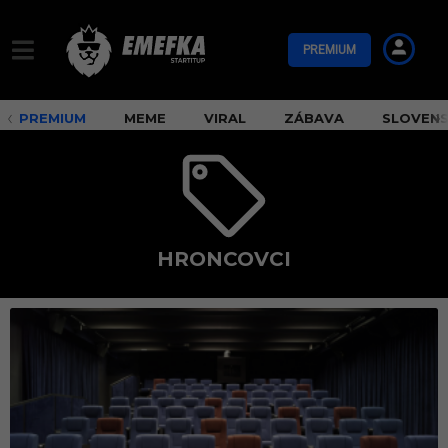
PREMIUM
PREMIUM
MEME
VIRAL
ZÁBAVA
SLOVEN
HRONCOVCI
h
r
o
n
c