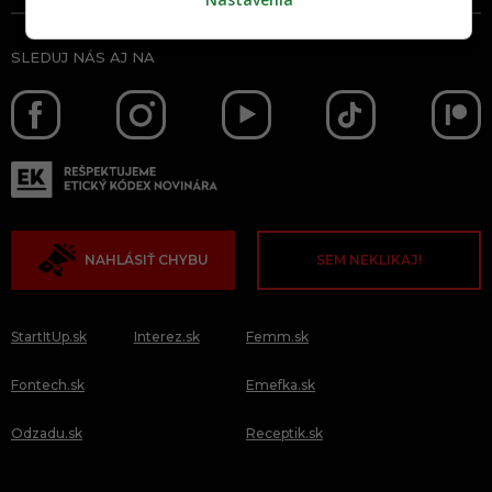
SLEDUJ NÁS AJ NA
NAHLÁSIŤ CHYBU
SEM NEKLIKAJ!
StartItUp.sk
Interez.sk
Femm.sk
Fontech.sk
Emefka.sk
Odzadu.sk
Receptik.sk