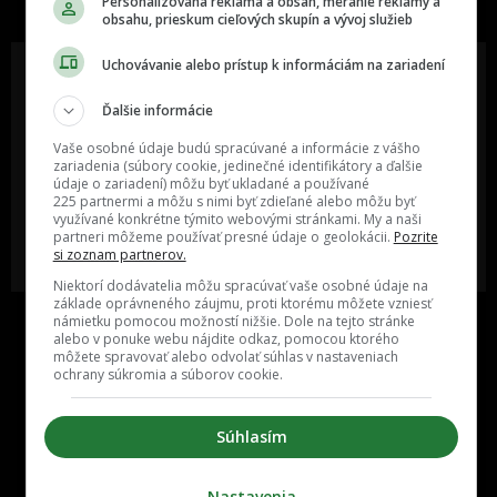
Personalizovaná reklama a obsah, meranie reklamy a
obsahu, prieskum cieľových skupín a vývoj služieb
Uchovávanie alebo prístup k informáciám na zariadení
Ďalšie informácie
Oslov reklamou viac ako milión
Vieš o niečom zaujímavom alebo
ľudí v rôznych vekových
poznáš niekoho, o kom by sme
Vaše osobné údaje budú spracúvané a informácie z vášho
kategóriách a na rôznych
mali určite napísať?
zariadenia (súbory cookie, jedinečné identifikátory a ďalšie
sociálnych sieťach a nakopni svoj
údaje o zariadení) môžu byť ukladané a používané
biznis alebo produkt.
225 partnermi a môžu s nimi byť zdieľané alebo môžu byť
využívané konkrétne týmito webovými stránkami. My a naši
partneri môžeme používať presné údaje o geolokácii.
Pozrite
MÁM ZÁUJEM O
POŠLI NÁM TIP NA ČLÁNOK
si zoznam partnerov.
SPOLUPRÁCU
Niektorí dodávatelia môžu spracúvať vaše osobné údaje na
základe oprávneného záujmu, proti ktorému môžete vzniesť
námietku pomocou možností nižšie. Dole na tejto stránke
alebo v ponuke webu nájdite odkaz, pomocou ktorého
môžete spravovať alebo odvolať súhlas v nastaveniach
ochrany súkromia a súborov cookie.
Súhlasím
Inzercia
Cenník
Nastavenia