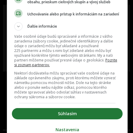
obsahu, prieskum cieľových skupín a vývoj služieb
Uchovávanie alebo prístup k informáciám na zariadení
Ďalšie informácie
Oslov reklamou viac ako milión
Vieš o niečom zaujímavom alebo
ľudí v rôznych vekových
poznáš niekoho, o kom by sme
Vaše osobné údaje budú spracúvané a informácie z vášho
kategóriách a na rôznych
mali určite napísať?
sociálnych sieťach a nakopni svoj
zariadenia (súbory cookie, jedinečné identifikátory a ďalšie
biznis alebo produkt.
údaje o zariadení) môžu byť ukladané a používané
225 partnermi a môžu s nimi byť zdieľané alebo môžu byť
využívané konkrétne týmito webovými stránkami. My a naši
MÁM ZÁUJEM O
POŠLI NÁM TIP NA ČLÁNOK
partneri môžeme používať presné údaje o geolokácii.
Pozrite
SPOLUPRÁCU
si zoznam partnerov.
Niektorí dodávatelia môžu spracúvať vaše osobné údaje na
základe oprávneného záujmu, proti ktorému môžete vzniesť
námietku pomocou možností nižšie. Dole na tejto stránke
alebo v ponuke webu nájdite odkaz, pomocou ktorého
môžete spravovať alebo odvolať súhlas v nastaveniach
ochrany súkromia a súborov cookie.
Súhlasím
Inzercia
Cenník
Nastavenia