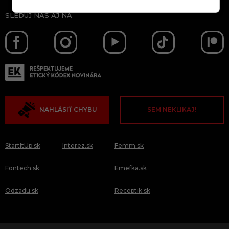
SLEDUJ NÁS AJ NA
NAHLÁSIŤ CHYBU
SEM NEKLIKAJ!
StartItUp.sk
Interez.sk
Femm.sk
Fontech.sk
Emefka.sk
Odzadu.sk
Receptik.sk