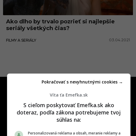
a
z
Ako dlho by trvalo pozrieť si najlepšie
t
seriály všetkých čias?
e
03.04.2021
FILMY A SERIÁLY
m
n
o
t
y
Pokračovať s nevyhnutnými cookies →
Víta ťa Emefka.sk
S cieľom poskytovať Emefka.sk ako
doteraz, podľa zákona potrebujeme tvoj
One time najzábavnejšie miesto na
súhlas na:
slovenskom internete, next time
najzabávnejšie miesto na svete
Personalizovaná reklama a obsah, meranie reklamy a