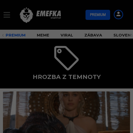
PREMIUM
PREMIUM
MEME
VIRAL
ZÁBAVA
SLOVEN
HROZBA Z TEMNOTY
h
r
o
z
b