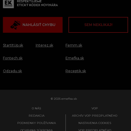
NAHLÁSIŤ CHYBU
SEM NEKLIKAJ!
StartItUp.sk
Interez.sk
Femm.sk
Fontech.sk
Emefka.sk
Odzadu.sk
Receptik.sk
© 2026 emefka.sk
O NÁS
VOP
REDAKCIA
ARCHÍV VOP PREDPLATNÉHO
PODMIENKY POUŽÍVANIA
NASTAVENIA COOKIES
OCHRANA SÚKROMIA
VOP PREDPLATNÉHO