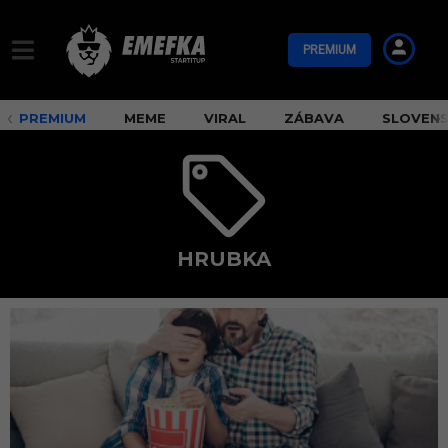
PREMIUM
PREMIUM
MEME
VIRAL
ZÁBAVA
SLOVEN
HRUBKA
h
r
u
b
k