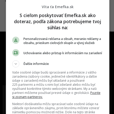
10.05.2019
GAMING
Víta ťa Emefka.sk
S cieľom poskytovať Emefka.sk ako
doteraz, podľa zákona potrebujeme tvoj
súhlas na:
Personalizovaná reklama a obsah, meranie reklamy a
obsahu, prieskum cieľových skupín a vývoj služieb
Uchovávanie alebo prístup k informáciám na zariadení
Ďalšie informácie
One time najzábavnejšie miesto na
slovenskom internete, next time
Vaše osobné údaje budú spracúvané a informácie z vášho
najzabávnejšie miesto na svete
zariadenia (súbory cookie, jedinečné identifikátory a ďalšie
údaje o zariadení) môžu byť ukladané a používané
225 partnermi a môžu s nimi byť zdieľané alebo môžu byť
využívané konkrétne týmito webovými stránkami. My a naši
partneri môžeme používať presné údaje o geolokácii.
Pozrite
si zoznam partnerov.
Niektorí dodávatelia môžu spracúvať vaše osobné údaje na
Oslov reklamou viac ako milión
Vieš o niečom zaujímavom alebo
základe oprávneného záujmu, proti ktorému môžete vzniesť
ľudí v rôznych vekových
poznáš niekoho, o kom by sme
námietku pomocou možností nižšie. Dole na tejto stránke
kategóriách a na rôznych
mali určite napísať?