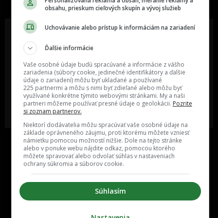
Personalizovaná reklama a obsah, meranie reklamy a
obsahu, prieskum cieľových skupín a vývoj služieb
Uchovávanie alebo prístup k informáciám na zariadení
Ďalšie informácie
Oslov reklamou viac ako milión
Vieš o niečom zaujímavom alebo
ľudí v rôznych vekových
poznáš niekoho, o kom by sme
Vaše osobné údaje budú spracúvané a informácie z vášho
kategóriách a na rôznych
mali určite napísať?
zariadenia (súbory cookie, jedinečné identifikátory a ďalšie
sociálnych sieťach a nakopni svoj
údaje o zariadení) môžu byť ukladané a používané
biznis alebo produkt.
225 partnermi a môžu s nimi byť zdieľané alebo môžu byť
využívané konkrétne týmito webovými stránkami. My a naši
partneri môžeme používať presné údaje o geolokácii.
Pozrite
MÁM ZÁUJEM O
POŠLI NÁM TIP NA ČLÁNOK
si zoznam partnerov.
SPOLUPRÁCU
Niektorí dodávatelia môžu spracúvať vaše osobné údaje na
základe oprávneného záujmu, proti ktorému môžete vzniesť
námietku pomocou možností nižšie. Dole na tejto stránke
alebo v ponuke webu nájdite odkaz, pomocou ktorého
môžete spravovať alebo odvolať súhlas v nastaveniach
ochrany súkromia a súborov cookie.
Súhlasím
Inzercia
Cenník
Nastavenia