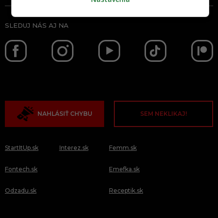
SLEDUJ NÁS AJ NA
NAHLÁSIŤ CHYBU
SEM NEKLIKAJ!
StartItUp.sk
Interez.sk
Femm.sk
Fontech.sk
Emefka.sk
Odzadu.sk
Receptik.sk