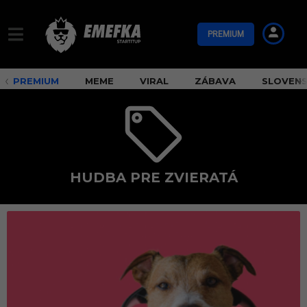
PREMIUM
PREMIUM
MEME
VIRAL
ZÁBAVA
SLOVEN
HUDBA PRE ZVIERATÁ
h
u
d
b
a