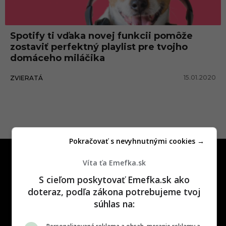
p
r
Spotify ti vďaka novej funkcii pomôže
e
zostaviť perfektný playlist pre tvojho
z
domáceho miláčika
v
15.01.2020
ZVIERATÁ
i
e
r
a
Pokračovať s nevyhnutnými cookies →
t
á
Víta ťa Emefka.sk
S cieľom poskytovať Emefka.sk ako
doteraz, podľa zákona potrebujeme tvoj
súhlas na:
One time najzábavnejšie miesto na
slovenskom internete, next time
najzabávnejšie miesto na svete