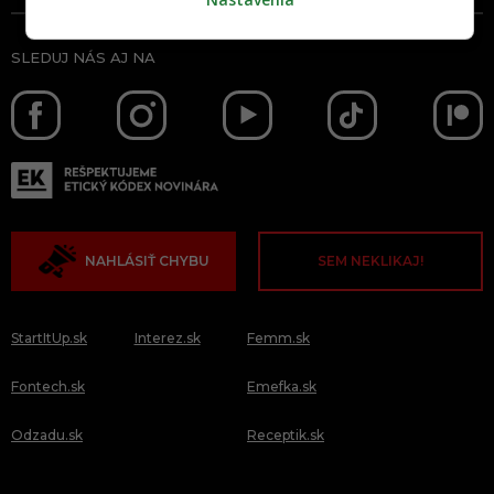
SLEDUJ NÁS AJ NA
NAHLÁSIŤ CHYBU
SEM NEKLIKAJ!
StartItUp.sk
Interez.sk
Femm.sk
Fontech.sk
Emefka.sk
Odzadu.sk
Receptik.sk