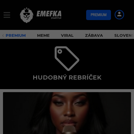
PREMIUM
PREMIUM
MEME
VIRAL
ZÁBAVA
SLOVEN
HUDOBNÝ REBRÍČEK
h
u
d
o
b