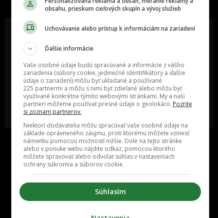
Personalizovaná reklama a obsah, meranie reklamy a
obsahu, prieskum cieľových skupín a vývoj služieb
Uchovávanie alebo prístup k informáciám na zariadení
Ďalšie informácie
Oslov reklamou viac ako milión
Vieš o niečom zaujímavom alebo
ľudí v rôznych vekových
poznáš niekoho, o kom by sme
Vaše osobné údaje budú spracúvané a informácie z vášho
kategóriách a na rôznych
mali určite napísať?
zariadenia (súbory cookie, jedinečné identifikátory a ďalšie
sociálnych sieťach a nakopni svoj
údaje o zariadení) môžu byť ukladané a používané
biznis alebo produkt.
225 partnermi a môžu s nimi byť zdieľané alebo môžu byť
využívané konkrétne týmito webovými stránkami. My a naši
partneri môžeme používať presné údaje o geolokácii.
Pozrite
MÁM ZÁUJEM O
POŠLI NÁM TIP NA ČLÁNOK
si zoznam partnerov.
SPOLUPRÁCU
Niektorí dodávatelia môžu spracúvať vaše osobné údaje na
základe oprávneného záujmu, proti ktorému môžete vzniesť
námietku pomocou možností nižšie. Dole na tejto stránke
alebo v ponuke webu nájdite odkaz, pomocou ktorého
môžete spravovať alebo odvolať súhlas v nastaveniach
ochrany súkromia a súborov cookie.
Súhlasím
Inzercia
Cenník
Nastavenia