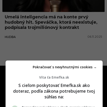
n
ý
Umelá inteligencia má na konte prvý
r
hudobný hit. Speváčka, ktorá neexistuje,
e
podpísala trojmiliónový kontrakt
b
06.11.2025
HUDBA
r
í
č
e
Pokračovať s nevyhnutnými cookies →
k
Víta ťa Emefka.sk
S cieľom poskytovať Emefka.sk ako
doteraz, podľa zákona potrebujeme tvoj
súhlas na:
One time najzábavnejšie miesto na
slovenskom internete, next time
najzabávnejšie miesto na svete