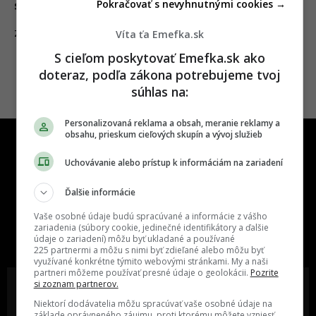
Pokračovať s nevyhnutnými cookies →
s hmyzom
Víta ťa Emefka.sk
16.07.2019
ZÁBAVA
S cieľom poskytovať Emefka.sk ako
doteraz, podľa zákona potrebujeme tvoj
súhlas na:
Personalizovaná reklama a obsah, meranie reklamy a
obsahu, prieskum cieľových skupín a vývoj služieb
Uchovávanie alebo prístup k informáciám na zariadení
Ďalšie informácie
One time najzábavnejšie miesto na
Vaše osobné údaje budú spracúvané a informácie z vášho
slovenskom internete, next time
zariadenia (súbory cookie, jedinečné identifikátory a ďalšie
údaje o zariadení) môžu byť ukladané a používané
najzabávnejšie miesto na svete
225 partnermi a môžu s nimi byť zdieľané alebo môžu byť
využívané konkrétne týmito webovými stránkami. My a naši
partneri môžeme používať presné údaje o geolokácii.
Pozrite
si zoznam partnerov.
Niektorí dodávatelia môžu spracúvať vaše osobné údaje na
základe oprávneného záujmu, proti ktorému môžete vzniesť