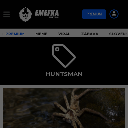
PREMIUM
PREMIUM
MEME
VIRAL
ZÁBAVA
SLOVEN
HUNTSMAN
h
u
n
t
s