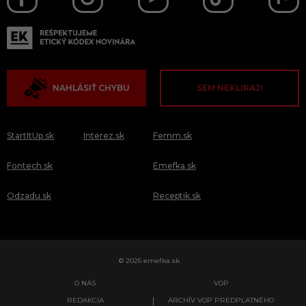
NAHLÁSIŤ CHYBU
SEM NEKLIKAJ!
StartItUp.sk
Interez.sk
Femm.sk
Fontech.sk
Emefka.sk
Odzadu.sk
Receptik.sk
© 2026 emefka.sk
O NÁS
VOP
REDAKCIA
ARCHÍV VOP PREDPLATNÉHO