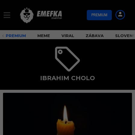
PREMIUM
PREMIUM
MEME
VIRAL
ZÁBAVA
SLOVEN
IBRAHIM CHOLO
I
b
r
a
h