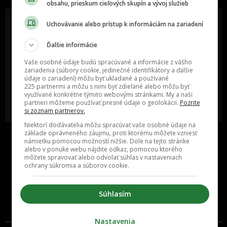
obsahu, prieskum cieľových skupín a vývoj služieb
Uchovávanie alebo prístup k informáciám na zariadení
Ďalšie informácie
Oslov reklamou viac ako milión
Vieš o niečom zaujímavom alebo
ľudí v rôznych vekových
poznáš niekoho, o kom by sme
Vaše osobné údaje budú spracúvané a informácie z vášho
kategóriách a na rôznych
mali určite napísať?
sociálnych sieťach a nakopni svoj
zariadenia (súbory cookie, jedinečné identifikátory a ďalšie
biznis alebo produkt.
údaje o zariadení) môžu byť ukladané a používané
225 partnermi a môžu s nimi byť zdieľané alebo môžu byť
využívané konkrétne týmito webovými stránkami. My a naši
MÁM ZÁUJEM O
POŠLI NÁM TIP NA ČLÁNOK
partneri môžeme používať presné údaje o geolokácii.
Pozrite
SPOLUPRÁCU
si zoznam partnerov.
Niektorí dodávatelia môžu spracúvať vaše osobné údaje na
základe oprávneného záujmu, proti ktorému môžete vzniesť
námietku pomocou možností nižšie. Dole na tejto stránke
alebo v ponuke webu nájdite odkaz, pomocou ktorého
môžete spravovať alebo odvolať súhlas v nastaveniach
ochrany súkromia a súborov cookie.
Súhlasím
Inzercia
Cenník
Nastavenia