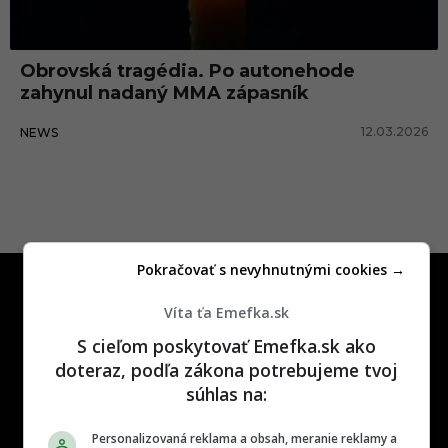
i
m
Obrovská tragédia. Po autonehode
C
zahynul nadaný MMA zápasník
h
12.03.2026
NEWS
o
l
o
Pokračovať s nevyhnutnými cookies →
Víta ťa Emefka.sk
S cieľom poskytovať Emefka.sk ako
doteraz, podľa zákona potrebujeme tvoj
One time najzábavnejšie miesto na
súhlas na:
slovenskom internete, next time
najzabávnejšie miesto na svete
Personalizovaná reklama a obsah, meranie reklamy a