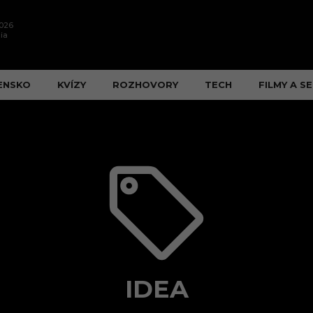
2026
ia
ENSKO
KVÍZY
ROZHOVORY
TECH
FILMY A SE
IDEA