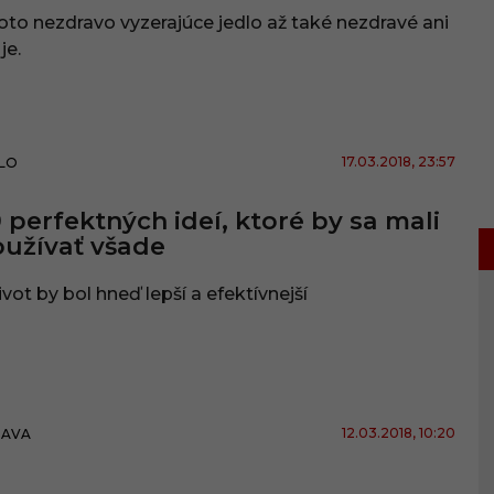
oto nezdravo vyzerajúce jedlo až také nezdravé ani
je.
17.03.2018
, 23:57
LO
 perfektných ideí, ktoré by sa mali
užívať všade
ivot by bol hneď lepší a efektívnejší
12.03.2018
, 10:20
BAVA