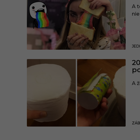
A t
nie 
JED
20
po
A ž
ZÁ