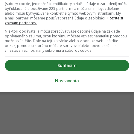
(súbory cookie, jedinečné identifikátory a ďalšie údaje o zariadení) môžu
byť ukladané a používané 225 partnermi a môžu s nimi byť zdieľané
alebo môžu byť využívané konkrétne týmito webovými stránkami. My
a naši partneri môžeme používať presné údaje o geolokácii.
Pozrite si
zoznam partnerov.
Niektorí dodávatelia môžu spracúvať vaše osobné údaje na základe
oprávneného záujmu, proti ktorému môžete vzniesť námietku pomocou
možností nižšie. Dole na tejto stránke alebo v ponuke webu nájdite
odkaz, pomocou ktorého môžete spravovať alebo odvolať súhlas
v nastaveniach ochrany súkromia a súborov cookie.
Súhlasím
Nastavenia