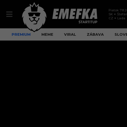
Piatok 7.8.
SK
Štefán
CZ
Lada
PREMIUM
MEME
VIRAL
ZÁBAVA
SLOV