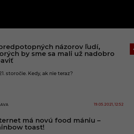
predpotopných názorov ľudí,
orých by sme sa mali už nadobro
aviť
21. storočie. Kedy, ak nie teraz?
19.05.2021
, 12:52
BAVA
ternet má novú food mániu –
inbow toast!