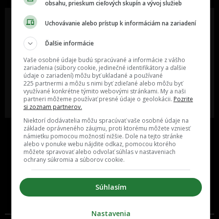
obsahu, prieskum cieľových skupín a vývoj služieb
Uchovávanie alebo prístup k informáciám na zariadení
Ďalšie informácie
Oslov reklamou viac ako milión
Vieš o niečom zaujímavom alebo
ľudí v rôznych vekových
poznáš niekoho, o kom by sme
Vaše osobné údaje budú spracúvané a informácie z vášho
kategóriách a na rôznych
mali určite napísať?
sociálnych sieťach a nakopni svoj
zariadenia (súbory cookie, jedinečné identifikátory a ďalšie
biznis alebo produkt.
údaje o zariadení) môžu byť ukladané a používané
225 partnermi a môžu s nimi byť zdieľané alebo môžu byť
využívané konkrétne týmito webovými stránkami. My a naši
MÁM ZÁUJEM O
POŠLI NÁM TIP NA ČLÁNOK
partneri môžeme používať presné údaje o geolokácii.
Pozrite
SPOLUPRÁCU
si zoznam partnerov.
Niektorí dodávatelia môžu spracúvať vaše osobné údaje na
základe oprávneného záujmu, proti ktorému môžete vzniesť
námietku pomocou možností nižšie. Dole na tejto stránke
alebo v ponuke webu nájdite odkaz, pomocou ktorého
môžete spravovať alebo odvolať súhlas v nastaveniach
ochrany súkromia a súborov cookie.
Súhlasím
Inzercia
Cenník
Nastavenia