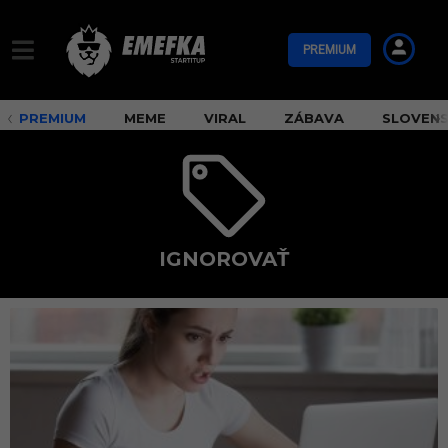
PREMIUM
PREMIUM
MEME
VIRAL
ZÁBAVA
SLOVEN
IGNOROVAŤ
i
g
n
o
r