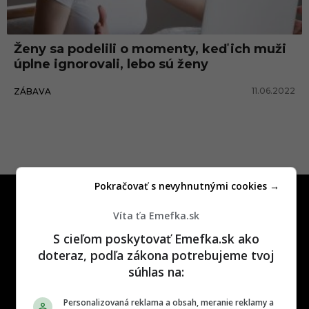
o
v
Ženy sa podelili o momenty, keď ich muži
a
úplne ignorovali, lebo sú ženy
ť
11.06.2022
ZÁBAVA
Pokračovať s nevyhnutnými cookies →
Víta ťa Emefka.sk
S cieľom poskytovať Emefka.sk ako
doteraz, podľa zákona potrebujeme tvoj
One time najzábavnejšie miesto na
súhlas na:
slovenskom internete, next time
najzabávnejšie miesto na svete
Personalizovaná reklama a obsah, meranie reklamy a