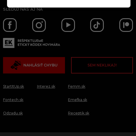
SLEDUJ NÁS AJ NA
NAHLÁSIŤ CHYBU
SEM NEKLIKAJ!
StartItUp.sk
Interez.sk
Femm.sk
Fontech.sk
Emefka.sk
Odzadu.sk
Receptik.sk