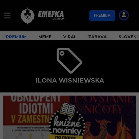
PREMIUM
PREMIUM
MEME
VIRAL
ZÁBAVA
SLOVEN
ILONA WISNIEWSKA
I
l
o
n
a