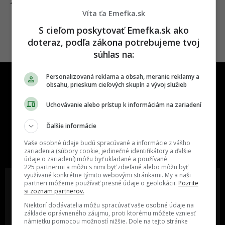
28.08.2018
ZÁBAVA
Víta ťa Emefka.sk
S cieľom poskytovať Emefka.sk ako
doteraz, podľa zákona potrebujeme tvoj
súhlas na:
Personalizovaná reklama a obsah, meranie reklamy a
obsahu, prieskum cieľových skupín a vývoj služieb
Uchovávanie alebo prístup k informáciám na zariadení
Ďalšie informácie
One time najzábavnejšie miesto na
slovenskom internete, next time
Vaše osobné údaje budú spracúvané a informácie z vášho
najzabávnejšie miesto na svete
zariadenia (súbory cookie, jedinečné identifikátory a ďalšie
údaje o zariadení) môžu byť ukladané a používané
225 partnermi a môžu s nimi byť zdieľané alebo môžu byť
využívané konkrétne týmito webovými stránkami. My a naši
partneri môžeme používať presné údaje o geolokácii.
Pozrite
si zoznam partnerov.
Niektorí dodávatelia môžu spracúvať vaše osobné údaje na
Oslov reklamou viac ako milión
Vieš o niečom zaujímavom alebo
základe oprávneného záujmu, proti ktorému môžete vzniesť
ľudí v rôznych vekových
poznáš niekoho, o kom by sme
námietku pomocou možností nižšie. Dole na tejto stránke
kategóriách a na rôznych
mali určite napísať?