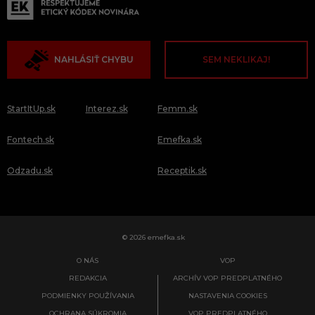
NAHLÁSIŤ CHYBU
SEM NEKLIKAJ!
StartItUp.sk
Interez.sk
Femm.sk
Fontech.sk
Emefka.sk
Odzadu.sk
Receptik.sk
© 2026 emefka.sk
O NÁS
VOP
REDAKCIA
ARCHÍV VOP PREDPLATNÉHO
PODMIENKY POUŽÍVANIA
NASTAVENIA COOKIES
OCHRANA SÚKROMIA
VOP PREDPLATNÉHO