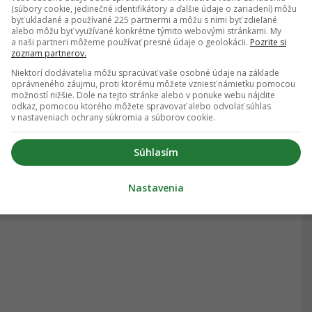
(súbory cookie, jedinečné identifikátory a ďalšie údaje o zariadení) môžu
byť ukladané a používané 225 partnermi a môžu s nimi byť zdieľané
alebo môžu byť využívané konkrétne týmito webovými stránkami. My
a naši partneri môžeme používať presné údaje o geolokácii.
Pozrite si
zoznam partnerov.
Niektorí dodávatelia môžu spracúvať vaše osobné údaje na základe
oprávneného záujmu, proti ktorému môžete vzniesť námietku pomocou
možností nižšie. Dole na tejto stránke alebo v ponuke webu nájdite
odkaz, pomocou ktorého môžete spravovať alebo odvolať súhlas
v nastaveniach ochrany súkromia a súborov cookie.
Súhlasím
Nastavenia