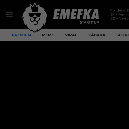
Pondelok 1
SK
Vavri
CZ
Vavři
PREMIUM
MEME
VIRAL
ZÁBAVA
SLOV