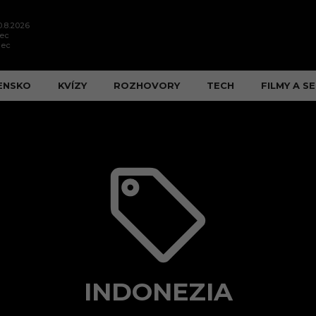
0.8.2026
nec
nec
ENSKO
KVÍZY
ROZHOVORY
TECH
FILMY A SE
INDONEZIA