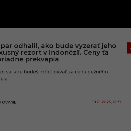
par odhalil, ako bude vyzerať jeho
xusný rezort v Indonézii. Ceny ťa
riadne prekvapia
ri sa, kde budeš môcť bývať za cenu bežného
ela.
18.01.2025
, 10:31
TOVANIE