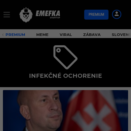
PREMIUM
PREMIUM
MEME
VIRAL
ZÁBAVA
SLOVEN
INFEKČNÉ OCHORENIE
i
n
f
e
k