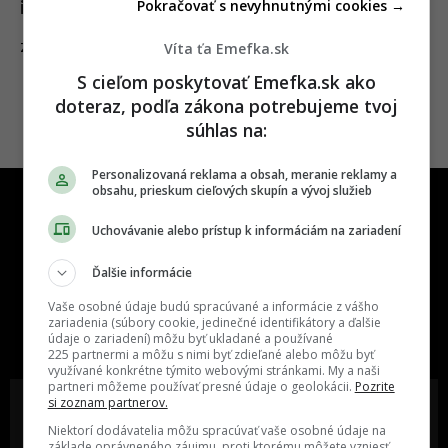
Pokračovať s nevyhnutnými cookies →
ich už aj na Slovensku
Víta ťa Emefka.sk
16.08.2024
ZAHRANIČIE
S cieľom poskytovať Emefka.sk ako
doteraz, podľa zákona potrebujeme tvoj
súhlas na:
Personalizovaná reklama a obsah, meranie reklamy a
obsahu, prieskum cieľových skupín a vývoj služieb
Uchovávanie alebo prístup k informáciám na zariadení
Ďalšie informácie
One time najzábavnejšie miesto na
Vaše osobné údaje budú spracúvané a informácie z vášho
slovenskom internete, next time
zariadenia (súbory cookie, jedinečné identifikátory a ďalšie
údaje o zariadení) môžu byť ukladané a používané
najzabávnejšie miesto na svete
225 partnermi a môžu s nimi byť zdieľané alebo môžu byť
využívané konkrétne týmito webovými stránkami. My a naši
partneri môžeme používať presné údaje o geolokácii.
Pozrite
si zoznam partnerov.
Niektorí dodávatelia môžu spracúvať vaše osobné údaje na
základe oprávneného záujmu, proti ktorému môžete vzniesť