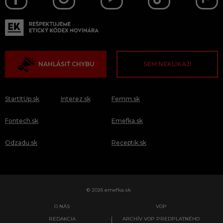
NAHLÁSIŤ CHYBU
SEM NEKLIKAJ!
StartItUp.sk
Interez.sk
Femm.sk
Fontech.sk
Emefka.sk
Odzadu.sk
Receptik.sk
© 2026 emefka.sk
O NÁS
VOP
REDAKCIA
ARCHÍV VOP PREDPLATNÉHO