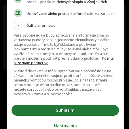
obsahu, prieskum cieľových skupín a vývoj služieb
Uchovávanie alebo prístup k informáciám na zariadení
Ďalšie informácie
Oslov reklamou viac ako milión
Vieš o niečom zaujímavom alebo
ľudí v rôznych vekových
poznáš niekoho, o kom by sme
Vaše osobné údaje budú spracúvané a informácie z vášho
kategóriách a na rôznych
mali určite napísať?
sociálnych sieťach a nakopni svoj
zariadenia (súbory cookie, jedinečné identifikátory a ďalšie
biznis alebo produkt.
údaje o zariadení) môžu byť ukladané a používané
225 partnermi a môžu s nimi byť zdieľané alebo môžu byť
využívané konkrétne týmito webovými stránkami. My a naši
MÁM ZÁUJEM O
POŠLI NÁM TIP NA ČLÁNOK
partneri môžeme používať presné údaje o geolokácii.
Pozrite
SPOLUPRÁCU
si zoznam partnerov.
Niektorí dodávatelia môžu spracúvať vaše osobné údaje na
základe oprávneného záujmu, proti ktorému môžete vzniesť
námietku pomocou možností nižšie. Dole na tejto stránke
alebo v ponuke webu nájdite odkaz, pomocou ktorého
môžete spravovať alebo odvolať súhlas v nastaveniach
ochrany súkromia a súborov cookie.
Súhlasím
Inzercia
Cenník
Nastavenia