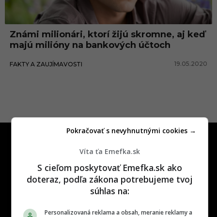
r
d
Známi milionári, ktorí žijú skromne, aj keď
K
majú milióny na bankových účtoch
a
19.05.2020
FAKTY A ZAUJÍMAVOSTI
m
p
r
a
d
Pokračovať s nevyhnutnými cookies →
Víta ťa Emefka.sk
S cieľom poskytovať Emefka.sk ako
doteraz, podľa zákona potrebujeme tvoj
One time najzábavnejšie miesto na
súhlas na:
slovenskom internete, next time
najzabávnejšie miesto na svete
Personalizovaná reklama a obsah, meranie reklamy a