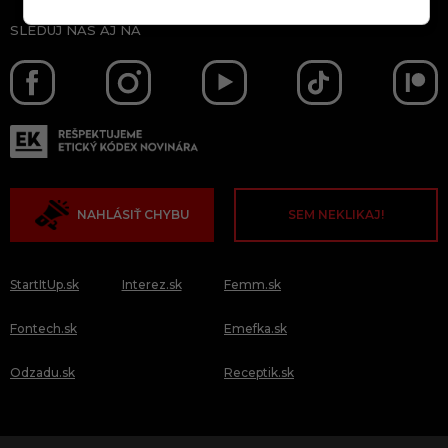
SLEDUJ NÁS AJ NA
NAHLÁSIŤ CHYBU
SEM NEKLIKAJ!
StartItUp.sk
Interez.sk
Femm.sk
Fontech.sk
Emefka.sk
Odzadu.sk
Receptik.sk