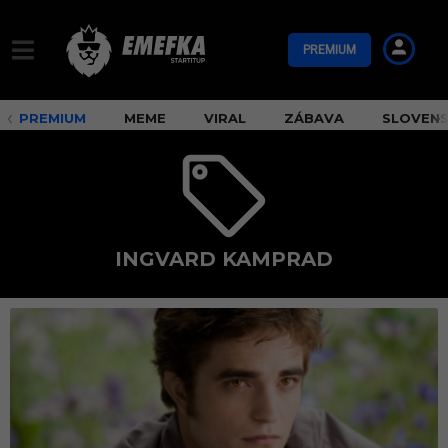
PREMIUM
PREMIUM
MEME
VIRAL
ZÁBAVA
SLOVEN
INGVARD KAMPRAD
I
n
g
v
a