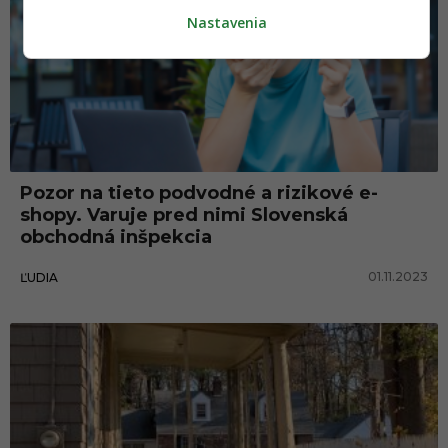
Nastavenia
Pozor na tieto podvodné a rizikové e-
shopy. Varuje pred nimi Slovenská
obchodná inšpekcia
01.11.2023
ĽUDIA