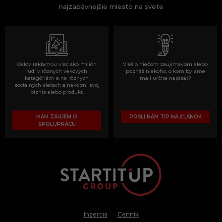
najzabávnejšie miesto na svete
Oslov reklamou viac ako milión
Vieš o niečom zaujímavom alebo
ľudí v rôznych vekových
poznáš niekoho, o kom by sme
kategóriách a na rôznych
mali určite napísať?
sociálnych sieťach a nakopni svoj
biznis alebo produkt.
MÁM ZÁUJEM O
POŠLI NÁM TIP NA ČLÁNOK
SPOLUPRÁCU
Inzercia
Cenník