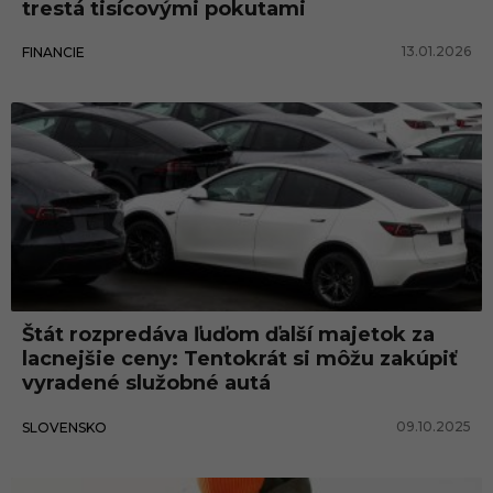
trestá tisícovými pokutami
13.01.2026
FINANCIE
Štát rozpredáva ľuďom ďalší majetok za
lacnejšie ceny: Tentokrát si môžu zakúpiť
vyradené služobné autá
09.10.2025
SLOVENSKO