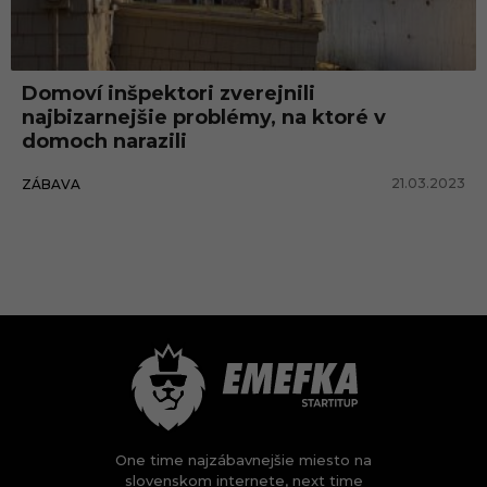
Domoví inšpektori zverejnili
najbizarnejšie problémy, na ktoré v
domoch narazili
21.03.2023
ZÁBAVA
One time najzábavnejšie miesto na
slovenskom internete, next time