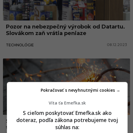
Pozor na nebezpečný výrobok od Datartu.
Slovákom zaň vrátia peniaze
08.12.2023
TECHNOLÓGIE
Slovensko
Pokračovať s nevyhnutnými cookies →
Víta ťa Emefka.sk
S cieľom poskytovať Emefka.sk ako
doteraz, podľa zákona potrebujeme tvoj
Slovenská obchodná inšpekcia sťahuje z
súhlas na:
trhu nebezpečný produkt. Môže spôsobiť