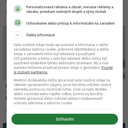
skrat a požiar
Personalizovaná reklama a obsah, meranie reklamy a
obsahu, prieskum cieľových skupín a vývoj služieb
26.11.2023
SLOVENSKO
Uchovávanie alebo prístup k informáciám na zariadení
Ďalšie informácie
Vaše osobné údaje budú spracúvané a informácie z vášho
zariadenia (súbory cookie, jedinečné identifikátory a ďalšie
údaje o zariadení) môžu byť ukladané a používané
225 partnermi a môžu s nimi byť zdieľané alebo môžu byť
využívané konkrétne týmito webovými stránkami. My a naši
partneri môžeme používať presné údaje o geolokácii.
Pozrite
si zoznam partnerov.
Niektorí dodávatelia môžu spracúvať vaše osobné údaje na
základe oprávneného záujmu, proti ktorému môžete vzniesť
Pozor na mleté mäso so salmonelou. V
námietku pomocou možností nižšie. Dole na tejto stránke
slovenských supermarketoch ho objavili
alebo v ponuke webu nájdite odkaz, pomocou ktorého
kontrolóri
môžete spravovať alebo odvolať súhlas v nastaveniach
ochrany súkromia a súborov cookie.
20.11.2023
JEDLO
Súhlasím