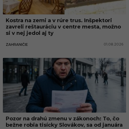
k
c
Kostra na zemi a v rúre trus. Inšpektori
i
zavreli reštauráciu v centre mesta, možno
a
si v nej jedol aj ty
01.08.2026
ZAHRANIČIE
Pozor na drahú zmenu v zákonoch: To, čo
bežne robia tisícky Slovákov, sa od januára