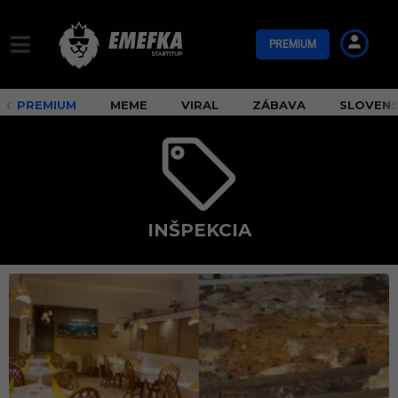
PREMIUM
PREMIUM
MEME
VIRAL
ZÁBAVA
SLOVEN
INŠPEKCIA
i
n
š
p
e