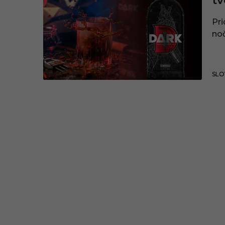
tv
Pri
noč
SLO