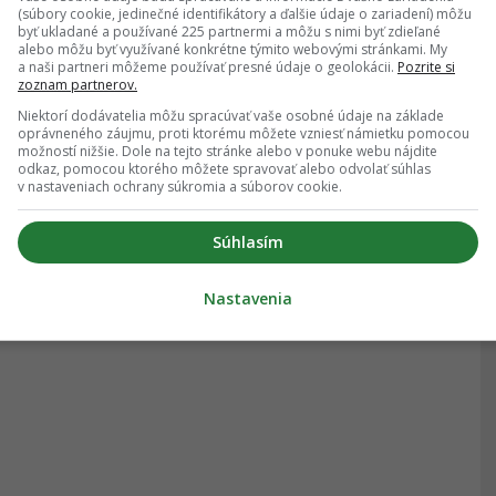
(súbory cookie, jedinečné identifikátory a ďalšie údaje o zariadení) môžu
byť ukladané a používané 225 partnermi a môžu s nimi byť zdieľané
alebo môžu byť využívané konkrétne týmito webovými stránkami. My
a naši partneri môžeme používať presné údaje o geolokácii.
Pozrite si
zoznam partnerov.
Niektorí dodávatelia môžu spracúvať vaše osobné údaje na základe
oprávneného záujmu, proti ktorému môžete vzniesť námietku pomocou
možností nižšie. Dole na tejto stránke alebo v ponuke webu nájdite
odkaz, pomocou ktorého môžete spravovať alebo odvolať súhlas
v nastaveniach ochrany súkromia a súborov cookie.
Súhlasím
Nastavenia