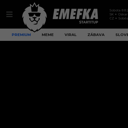
Sobota 8.8.
SK
Oskar
CZ
Soběs
PREMIUM
MEME
VIRAL
ZÁBAVA
SLOV