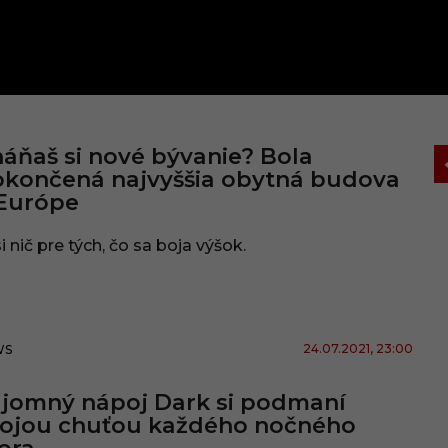
áňaš si nové bývanie? Bola
končená najvyššia obytná budova
 Európe
asi nič pre tých, čo sa boja výšok.
24.07.2021
, 23:00
WS
jomný nápoj Dark si podmaní
vojou chuťou každého nočného