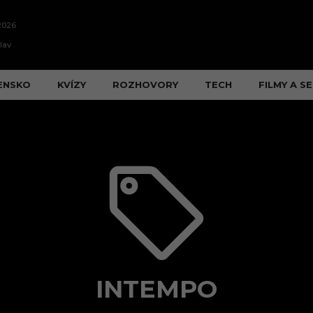
2026
lav
ENSKO
KVÍZY
ROZHOVORY
TECH
FILMY A SE
INTEMPO