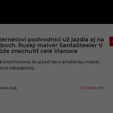
ternetoví podvodníci už jazdia aj na
boch. Ruský malvér SantaStealer ti
že znechutiť celé Vianoce
orníci hovoria, že aj keď ide o amatérsky malvér,
le je nebezpečný.
17.12.2025
, 11:50
HNOLÓGIE