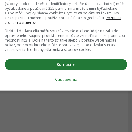
(súbory cookie, jedinečné identifikátory a ďalšie údaje o zariadení) môžu
byť ukladané a používané 225 partnermi a môžu s nimi byť zdieľané
alebo môžu byť využívané konkrétne týmito webovými stránkami. My
a naši partneri môžeme používať presné údaje o geolokácii.
Pozrite si
zoznam partnerov.
Niektorí dodávatelia môžu spracúvať vaše osobné údaje na základe
oprávneného záujmu, proti ktorému môžete vzniesť námietku pomocou
možností nižšie. Dole na tejto stránke alebo v ponuke webu nájdite
odkaz, pomocou ktorého môžete spravovať alebo odvolať súhlas
v nastaveniach ochrany súkromia a súborov cookie.
Súhlasím
Nastavenia