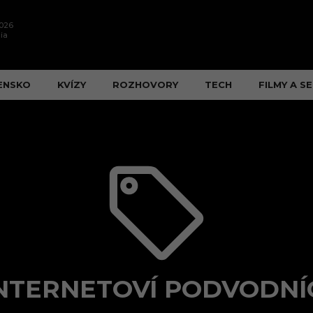
2026
ia
ENSKO
KVÍZY
ROZHOVORY
TECH
FILMY A SE
NTERNETOVÍ PODVODNÍ