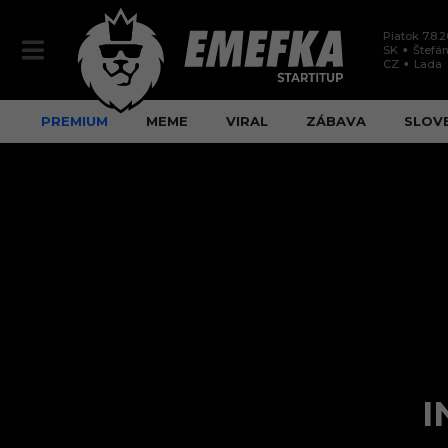
Piatok 7.8.
SK
Štefán
CZ
Lada
PREMIUM
MEME
VIRAL
ZÁBAVA
SLOV
I