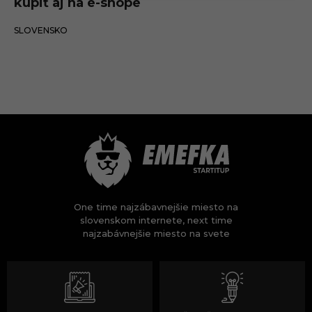
kúpiť aj na e-shope
19.12.2024
SLOVENSKO
One time najzábavnejšie miesto na
slovenskom internete, next time
najzabávnejšie miesto na svete