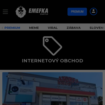
PREMIUM
PREMIUM
MEME
VIRAL
ZÁBAVA
SLOVEN
INTERNETOVÝ OBCHOD
i
n
t
e
r