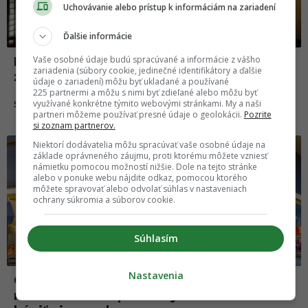
Uchovávanie alebo prístup k informáciám na zariadení
Ďalšie informácie
Vaše osobné údaje budú spracúvané a informácie z vášho
Koniec obľúbeným nákupom. Allegro
zariadenia (súbory cookie, jedinečné identifikátory a ďalšie
zanedlho pohltí známy slovenský e-shop
údaje o zariadení) môžu byť ukladané a používané
225 partnermi a môžu s nimi byť zdieľané alebo môžu byť
využívané konkrétne týmito webovými stránkami. My a naši
11.02.2025
SLOVENSKO
partneri môžeme používať presné údaje o geolokácii.
Pozrite
si zoznam partnerov.
Slovensko
Niektorí dodávatelia môžu spracúvať vaše osobné údaje na
základe oprávneného záujmu, proti ktorému môžete vzniesť
námietku pomocou možností nižšie. Dole na tejto stránke
alebo v ponuke webu nájdite odkaz, pomocou ktorého
môžete spravovať alebo odvolať súhlas v nastaveniach
ochrany súkromia a súborov cookie.
Súhlasím
Nastavenia
Obľúbený lacný reťazec prichádza s
novinkou. Jeho produkty si budeš môcť