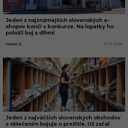
n
e
Jeden z najznámejších slovenských e-
t
shopov končí v konkurze. Na lopatky ho
o
položil boj s dlhmi
v
15.03.2026
FINANCIE
ý
o
b
c
h
o
d
Jeden z najväčších slovenských obchodov
s oblečením bojuje o prežitie. Už začal