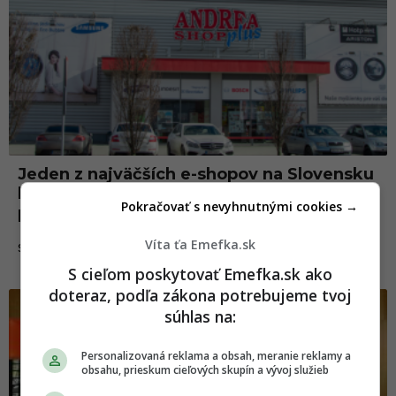
Jeden z najväčších e-shopov na Slovensku
bojuje o prežitie. Firma dlhuje veľké
Pokračovať s nevyhnutnými cookies →
peniaze štátnym inštitúciám
Víta ťa Emefka.sk
26.03.2025
SLOVENSKO
S cieľom poskytovať Emefka.sk ako
doteraz, podľa zákona potrebujeme tvoj
súhlas na:
Personalizovaná reklama a obsah, meranie reklamy a
obsahu, prieskum cieľových skupín a vývoj služieb