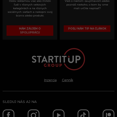
Oslov reklamou viac ako milión
Vieš o niečom zaujímavom alebo
ľudí v rôznych vekových
poznáš niekoho, o kom by sme
kategóriách a na rôznych
mali určite napísať?
sociálnych sieťach a nakopni svoj
biznis alebo produkt.
MÁM ZÁUJEM O
POŠLI NÁM TIP NA ČLÁNOK
SPOLUPRÁCU
Inzercia
Cenník
SLEDUJ NÁS AJ NA