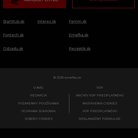
StartItUp.sk
Interez.sk
Femm.sk
Fontech.sk
Emefka.sk
Odzadu.sk
Receptik.sk
© 2026 emefka.sk
O NÁS
VOP
REDAKCIA
ARCHÍV VOP PREDPLATNÉHO
PODMIENKY POUŽÍVANIA
NASTAVENIA COOKIES
OCHRANA SÚKROMIA
VOP PREDPLATNÉHO
SÚBORY COOKIES
REKLAMAČNÝ FORMULÁR