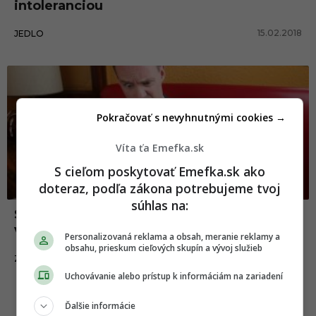
intoleranciou
15.02.2018
JEDLO
Pokračovať s nevyhnutnými cookies →
Víta ťa Emefka.sk
S cieľom poskytovať Emefka.sk ako
doteraz, podľa zákona potrebujeme tvoj
súhlas na:
Situácie, ktoré určite poznáš, ak si
vyberavý jedák
Personalizovaná reklama a obsah, meranie reklamy a
obsahu, prieskum cieľových skupín a vývoj služieb
04.01.2018
ZÁBAVA
Uchovávanie alebo prístup k informáciám na zariadení
Ďalšie informácie