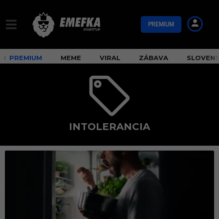
PREMIUM
PREMIUM
MEME
VIRAL
ZÁBAVA
SLOVEN
INTOLERANCIA
i
n
t
o
l