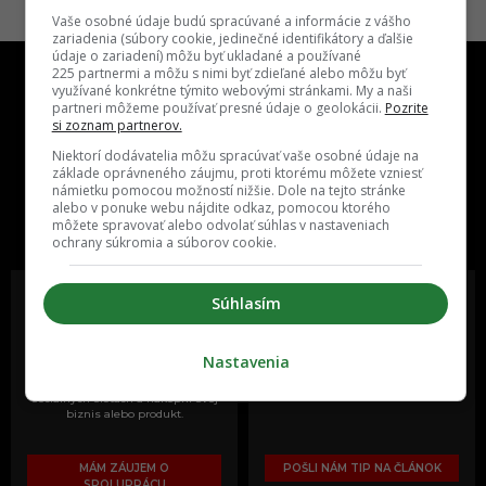
Vaše osobné údaje budú spracúvané a informácie z vášho
zariadenia (súbory cookie, jedinečné identifikátory a ďalšie
údaje o zariadení) môžu byť ukladané a používané
225 partnermi a môžu s nimi byť zdieľané alebo môžu byť
využívané konkrétne týmito webovými stránkami. My a naši
partneri môžeme používať presné údaje o geolokácii.
Pozrite
si zoznam partnerov.
Niektorí dodávatelia môžu spracúvať vaše osobné údaje na
základe oprávneného záujmu, proti ktorému môžete vzniesť
One time najzábavnejšie miesto na
námietku pomocou možností nižšie. Dole na tejto stránke
slovenskom internete, next time
alebo v ponuke webu nájdite odkaz, pomocou ktorého
môžete spravovať alebo odvolať súhlas v nastaveniach
najzabávnejšie miesto na svete
ochrany súkromia a súborov cookie.
Súhlasím
Oslov reklamou viac ako milión
Vieš o niečom zaujímavom alebo
Nastavenia
ľudí v rôznych vekových
poznáš niekoho, o kom by sme
kategóriách a na rôznych
mali určite napísať?
sociálnych sieťach a nakopni svoj
biznis alebo produkt.
MÁM ZÁUJEM O
POŠLI NÁM TIP NA ČLÁNOK
SPOLUPRÁCU