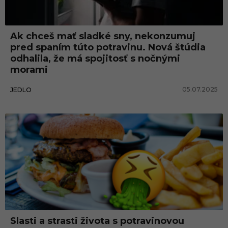
e
r
Ak chceš mať sladké sny, nekonzumuj
a
pred spaním túto potravinu. Nová štúdia
n
odhalila, že má spojitosť s nočnými
morami
c
i
05.07.2025
JEDLO
a
Slasti a strasti života s potravinovou