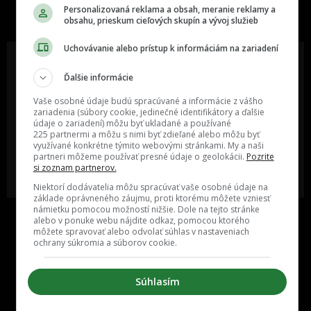
slovenskom internete, next time
Personalizovaná reklama a obsah, meranie reklamy a
najzabávnejšie miesto na svete
obsahu, prieskum cieľových skupín a vývoj služieb
Uchovávanie alebo prístup k informáciám na zariadení
Ďalšie informácie
Oslov reklamou viac ako milión
Vieš o niečom zaujímavom alebo
Vaše osobné údaje budú spracúvané a informácie z vášho
ľudí v rôznych vekových
poznáš niekoho, o kom by sme
zariadenia (súbory cookie, jedinečné identifikátory a ďalšie
kategóriách a na rôznych
mali určite napísať?
údaje o zariadení) môžu byť ukladané a používané
sociálnych sieťach a nakopni svoj
225 partnermi a môžu s nimi byť zdieľané alebo môžu byť
biznis alebo produkt.
využívané konkrétne týmito webovými stránkami. My a naši
partneri môžeme používať presné údaje o geolokácii.
Pozrite
si zoznam partnerov.
MÁM ZÁUJEM O
POŠLI NÁM TIP NA ČLÁNOK
SPOLUPRÁCU
Niektorí dodávatelia môžu spracúvať vaše osobné údaje na
základe oprávneného záujmu, proti ktorému môžete vzniesť
námietku pomocou možností nižšie. Dole na tejto stránke
alebo v ponuke webu nájdite odkaz, pomocou ktorého
môžete spravovať alebo odvolať súhlas v nastaveniach
ochrany súkromia a súborov cookie.
Súhlasím
Inzercia
Cenník