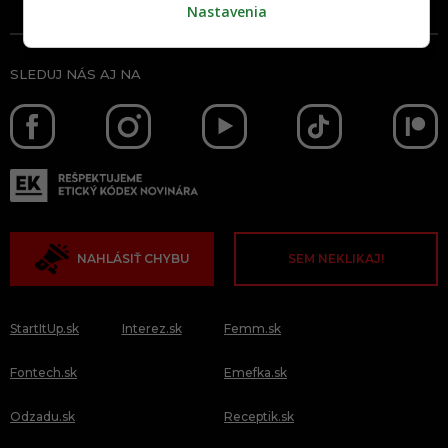
Nastavenia
SLEDUJ NÁS AJ NA
NAHLÁSIŤ CHYBU
SEM NEKLIKAJ!
StartItUp.sk
Interez.sk
Femm.sk
Fontech.sk
Emefka.sk
Odzadu.sk
Receptik.sk