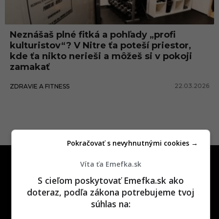
f
i
Neznášaš plné fitká a pohľady „profi
t
kulturistov“? V Nitre ťa poteší priestor,
kde ťa nikto nerieši a môžeš si v pokoji
zamakať
22.03.2026
ZDRAVIE A FITNESS
Pokračovať s nevyhnutnými cookies →
Víta ťa Emefka.sk
S cieľom poskytovať Emefka.sk ako
doteraz, podľa zákona potrebujeme tvoj
súhlas na:
One time najzábavnejšie miesto na