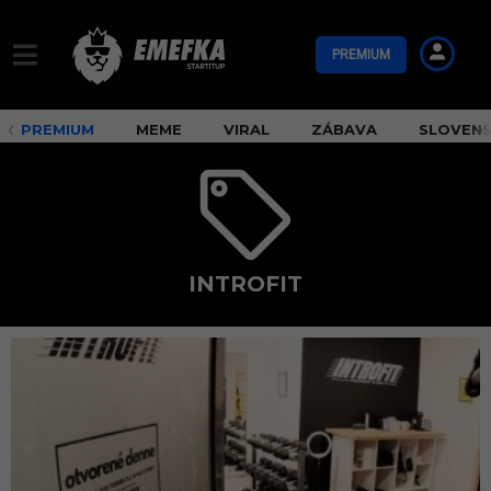
PREMIUM
PREMIUM
MEME
VIRAL
ZÁBAVA
SLOVEN
INTROFIT
i
n
t
r
o